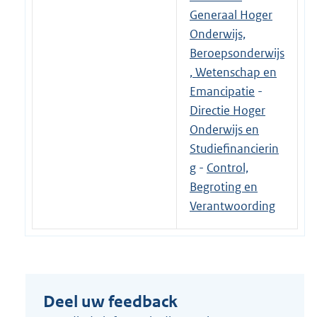
Generaal Hoger
Onderwijs,
Beroepsonderwijs
, Wetenschap en
Emancipatie
-
Directie Hoger
Onderwijs en
Studiefinancierin
g
-
Control,
Begroting en
Verantwoording
Deel uw feedback