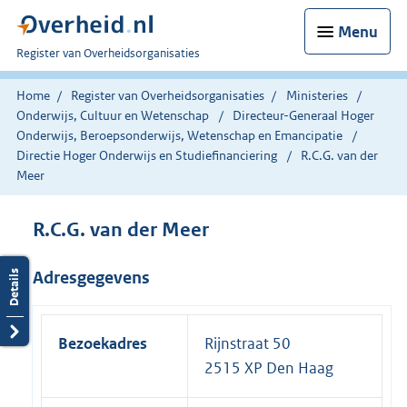
Menu
U
Register van Overheidsorganisaties
bent
nu
Home
Register van Overheidsorganisaties
Ministeries
hier:
Onderwijs, Cultuur en Wetenschap
Directeur-Generaal Hoger
Onderwijs, Beroepsonderwijs, Wetenschap en Emancipatie
Directie Hoger Onderwijs en Studiefinanciering
R.C.G. van der
Meer
R.C.G. van der Meer
Adresgegevens
Bezoekadres
Rijnstraat 50
2515 XP Den Haag