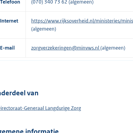
Telefoon
(070) 340 73 62 (algemeen)
Internet
E
https://www.rijksoverheid.nl/ministeries/min
x
(algemeen)
t
e
E-mail
zorgverzekeringen@minvws.nl
(algemeen)
r
n
e
l
i
derdeel van
n
k
irectoraat-Generaal Langdurige Zorg
:
gemene informatie