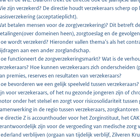
ie zijn verzekerd? De directie houdt verzekeraars scherp op 
asisverzekering (acceptatieplicht).
at betalen mensen voor de zorg(verzekering)? Dit betreft de
etalingen(over domeinen heen), zorgtoeslag en de gevolgen
oe wordt verzekerd? Hieronder vallen thema’s als het contra
ijdragen aan een ander zorglandschap.
oe functioneert de zorgverzekeringsmarkt? Wat is de verho
erzekeraars? Hoe kunnen verzekeraars zich onderscheiden (p
an premies, reserves en resultaten van verzekeraars?
oe bevorderen we een gelijk speelveld tussen verzekeraars?
ijn voor verzekeraars, of het nu gezonde jongeren zijn of ch
otor onder het stelsel en zorgt voor risicosolidariteit tussen
amenwerking in de regio tussen verzekeraars, zorgkantoren
e directie Z is accounthouder voor het Zorginstituut, het C
erantwoordelijk zijn voor de vergoeding van medische zorg va
ederland verblijven (orgaan van tijdelijk verblijf, Zilveren K