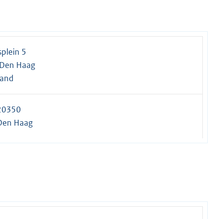
plein 5
 Den Haag
land
20350
Den Haag