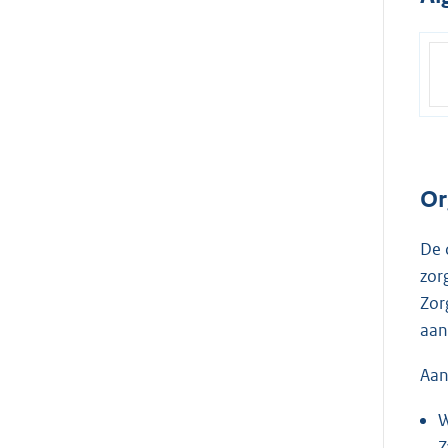
Or
De 
zor
Zor
aan
Aan
W
Z