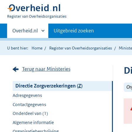
U
Register van Overheidsorganisaties
bent
Primaire
nu
Andere
Overheid.nl
Uitgebreid zoeken
hier:
sites
navigatie
binnen
U bent hier:
Home
Register van Overheidsorganisaties
Ministe
D
Terug naar Ministeries
Directie Zorgverzekeringen (
Z
)
Or
Adresgegevens
Contactgegevens
Onderdeel van (1)
Algemene informatie
Organisatiebeschrijving