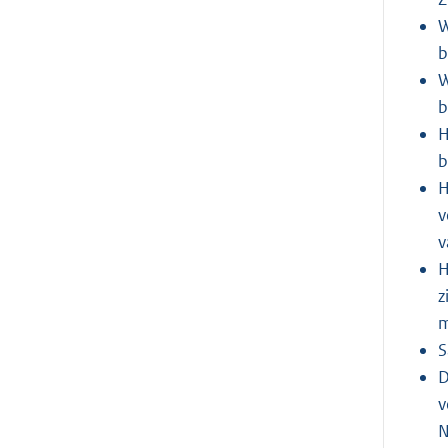
W
b
W
b
H
b
H
v
v
H
z
m
S
D
v
N