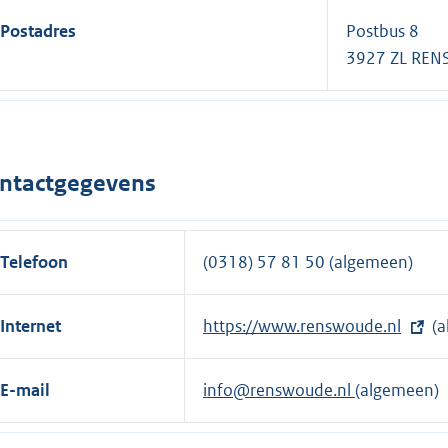
Postadres
Postbus 8
3927 ZL RE
ntactgegevens
Telefoon
(0318) 57 81 50 (algemeen)
Internet
E
https://www.renswoude.nl
(a
x
t
E-mail
info@renswoude.nl
(algemeen)
e
r