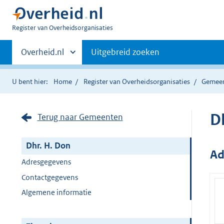
U
Register van Overheidsorganisaties
bent
Primaire
nu
Andere
Overheid.nl
Uitgebreid zoeken
hier:
sites
navigatie
binnen
U bent hier:
Home
Register van Overheidsorganisaties
Gemee
D
Terug naar Gemeenten
Dhr. H. Don
Ad
Adresgegevens
Contactgegevens
Algemene informatie