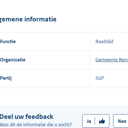
n
e
gemene informatie
l
i
n
Functie
Raadslid
k
:
Organisatie
Gemeente Ren
Partij
SGP
Deel uw feedback
Ja
Nee
Was dit de informatie die u zocht?