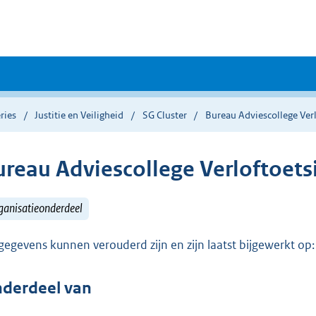
ries
Justitie en Veiligheid
SG Cluster
Bureau Adviescollege Verl
ureau Adviescollege Verloftoets
ganisatieonderdeel
gegevens kunnen verouderd zijn en zijn laatst bijgewerkt o
derdeel van