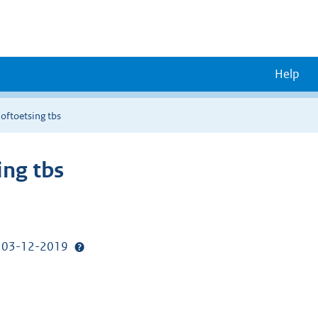
Help
oftoetsing tbs
ing tbs
p: 03-12-2019