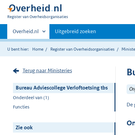
U
Register van Overheidsorganisaties
bent
Primaire
nu
Andere
Overheid.nl
Uitgebreid zoeken
hier:
sites
navigatie
binnen
U bent hier:
Home
Register van Overheidsorganisaties
Ministe
B
Terug naar Ministeries
Bureau Adviescollege Verloftoetsing tbs
Or
Onderdeel van (1)
De 
Functies
On
Zie ook