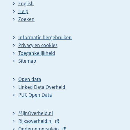
English
Help
Zoeken
Informatie hergebruiken
Privacy en cookies
Toegankelijkheid
Sitemap
Open data
Linked Data Overheid
PUC Open Data
MijnOverheid.nl
E
Rijksoverheid.nl
x
E
Ondernemersplein