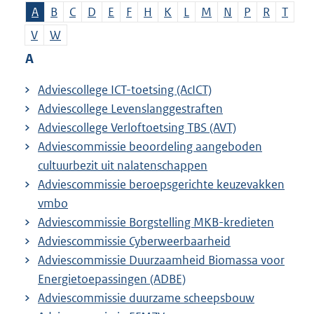
A
B
C
D
E
F
H
K
L
M
N
P
R
T
V
W
A
Adviescollege ICT-toetsing (AcICT)
Adviescollege Levenslanggestraften
Adviescollege Verloftoetsing TBS (AVT)
Adviescommissie beoordeling aangeboden
cultuurbezit uit nalatenschappen
Adviescommissie beroepsgerichte keuzevakken
vmbo
Adviescommissie Borgstelling MKB-kredieten
Adviescommissie Cyberweerbaarheid
Adviescommissie Duurzaamheid Biomassa voor
Energietoepassingen (ADBE)
Adviescommissie duurzame scheepsbouw