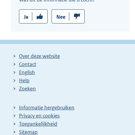
i
n
Ja
Nee
k
:
Over deze website
Contact
English
Help
Zoeken
Informatie hergebruiken
Privacy en cookies
Toegankelijkheid
Sitemap