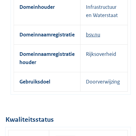
e
Domeinhouder
Infrastructuur
r
en Waterstaat
n
e
Domeinnaamregistratie
bsv.nu
l
i
n
Domeinnaamregistratie
Rijksoverheid
k
houder
:
Gebruiksdoel
Doorverwijzing
Kwaliteitsstatus