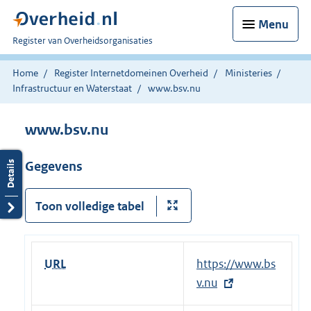
Menu
U
Register van Overheidsorganisaties
bent
nu
Home
Register Internetdomeinen Overheid
Ministeries
hier:
Infrastructuur en Waterstaat
www.bsv.nu
www.bsv.nu
Gegevens
Toon volledige tabel
URL
E
https://www.bs
x
v.nu
t