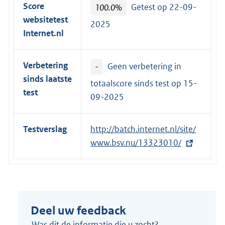
Score
100.0%
Getest op 22-09-
websitetest
2025
Internet.nl
Verbetering
-
Geen verbetering in
sinds laatste
totaalscore sinds test op
15-
test
09-2025
Testverslag
E
http://batch.internet.nl/site/
x
www.bsv.nu/13323010/
t
e
r
n
Deel uw feedback
e
l
Was dit de informatie die u zocht?