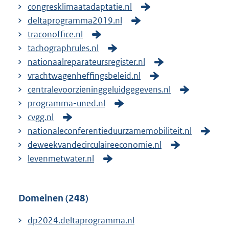
congresklimaatadaptatie.nl
deltaprogramma2019.nl
traconoffice.nl
tachographrules.nl
nationaalreparateursregister.nl
vrachtwagenheffingsbeleid.nl
centralevoorzieninggeluidgegevens.nl
programma-uned.nl
cvgg.nl
nationaleconferentieduurzamemobiliteit.nl
deweekvandecirculaireeconomie.nl
levenmetwater.nl
Domeinen (248)
dp2024.deltaprogramma.nl