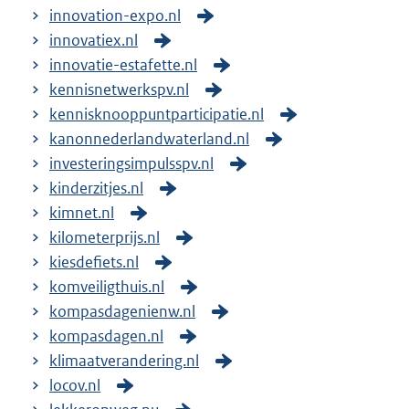
innovation-expo.nl
innovatiex.nl
innovatie-estafette.nl
kennisnetwerkspv.nl
kennisknooppuntparticipatie.nl
kanonnederlandwaterland.nl
investeringsimpulsspv.nl
kinderzitjes.nl
kimnet.nl
kilometerprijs.nl
kiesdefiets.nl
komveiligthuis.nl
kompasdagenienw.nl
kompasdagen.nl
klimaatverandering.nl
locov.nl