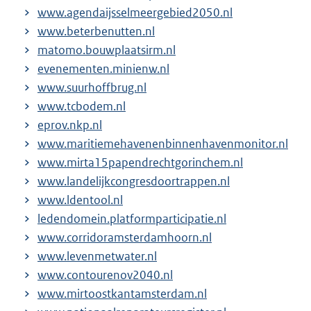
www.agendaijsselmeergebied2050.nl
www.beterbenutten.nl
matomo.bouwplaatsirm.nl
evenementen.minienw.nl
www.suurhoffbrug.nl
www.tcbodem.nl
eprov.nkp.nl
www.maritiemehavenenbinnenhavenmonitor.nl
www.mirta15papendrechtgorinchem.nl
www.landelijkcongresdoortrappen.nl
www.ldentool.nl
ledendomein.platformparticipatie.nl
www.corridoramsterdamhoorn.nl
www.levenmetwater.nl
www.contourenov2040.nl
www.mirtoostkantamsterdam.nl