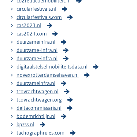
co2reductiemobiliteit.nl
circularfestivals.nl
circularfestivals.com
cas2021.nl
cas2021.com
duurzameinfra.nl
duurzame-infra.nl
duurzame-infra.nl
digitaalstelselmobiliteitsdata.nl
novexrotterdamsehaven.nl
duurzameinfra.nl
tcovrachtwagen.nl
tcovrachtwagen.org
deltacommissaris.nl
bodemrichtlijn.nl
kpzss.nl
tachographrules.com