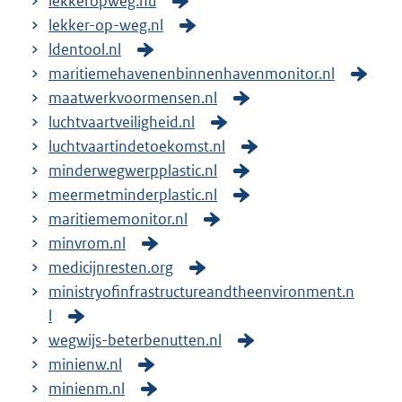
lekkeropweg.nu
lekker-op-weg.nl
ldentool.nl
maritiemehavenenbinnenhavenmonitor.nl
maatwerkvoormensen.nl
luchtvaartveiligheid.nl
luchtvaartindetoekomst.nl
minderwegwerpplastic.nl
meermetminderplastic.nl
maritiememonitor.nl
minvrom.nl
medicijnresten.org
ministryofinfrastructureandtheenvironment.n
l
wegwijs-beterbenutten.nl
minienw.nl
minienm.nl