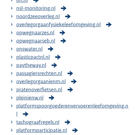
ofl.nl
nsl-monitoring.nl
noordzeeoverleg.nl
overlegorgaanfysiekeleefomgeving.nl
opwegnaarzes.nl
opwegnaarseb.nl
onswater.nl
plasticpactnl.nl
paytheway.nl
passagiersrechten.nl
overlegorgaanienm.nl
pratenoverfietsen.nl
pleinienw.nl
platformspoorgoederenvervoerenleefomgeving.n
l
tachograafregels.nl
platformparticipatie.nl