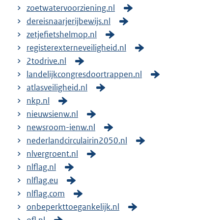
zoetwatervoorziening.nl
dereisnaarjerijbewijs.nl
zetjefietshelmop.nl
registerexterneveiligheid.nl
2todrive.nl
landelijkcongresdoortrappen.nl
atlasveiligheid.nl
nkp.nl
nieuwsienw.nl
newsroom-ienw.nl
nederlandcirculairin2050.nl
nlvergroent.nl
nlflag.nl
nlflag.eu
nlflag.com
onbeperkttoegankelijk.nl