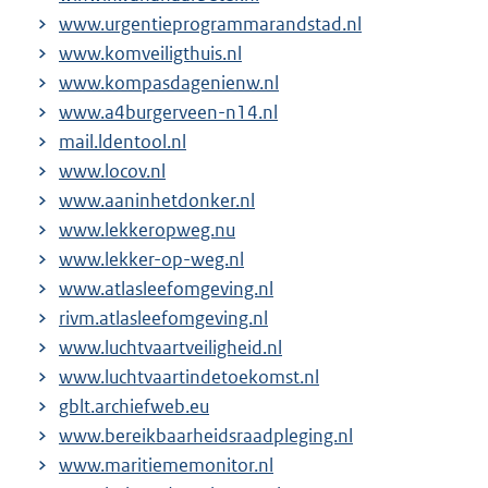
www.urgentieprogrammarandstad.nl
www.komveiligthuis.nl
www.kompasdagenienw.nl
www.a4burgerveen-n14.nl
mail.ldentool.nl
www.locov.nl
www.aaninhetdonker.nl
www.lekkeropweg.nu
www.lekker-op-weg.nl
www.atlasleefomgeving.nl
rivm.atlasleefomgeving.nl
www.luchtvaartveiligheid.nl
www.luchtvaartindetoekomst.nl
gblt.archiefweb.eu
www.bereikbaarheidsraadpleging.nl
www.maritiememonitor.nl