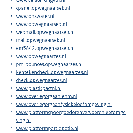
www.versterkingvth.nl
cpanel.opwegnaarseb.nl
www.onswater.nl
www.opwegnaarseb.nl
webmail.opwegnaarseb.nl
mail.opwegnaarseb.nl
em5842.opwegnaarseb.nl
www.opwegnaarzes.nl
pm-bounces.opwegnaarzes.nl
kentekencheck.opwegnaarzes.nl
check.opwegnaarzes.nl
www.plasticpactnl.nl
www.overlegorgaanienm.nl
www.overlegorgaanfysiekeleefomgeving.nl
www.platformspoorgoederenvervoerenleefomge
ving.nl
www.platformparticipatie.nl