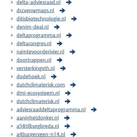
delta-adviesraad.nl
dccvenwmaps.nl
ditisbiotechnologie.nl
denim-deal.nl
deltaprogramma.nl
deltacongres.nl
ruimtevoorderivier.nl
doortrappen.nl
versterkingvth.nl
dodehoek.nl
dutchclimaterisk.com
dmi-ecosysteem.nl
dutchclimaterisk.nl
adviesraaddeltaprogramma.nl
aaninhetdonker.nl
a58tilburgbreda.nl
a4burgerveen-n14.nl