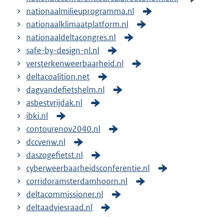
nationaalmilieuprogramma.nl
nationaalklimaatplatform.nl
nationaaldeltacongres.nl
safe-by-design-nl.nl
versterkenweerbaarheid.nl
deltacoalition.net
dagvandefietshelm.nl
asbestvrijdak.nl
ibki.nl
contourenov2040.nl
dccvenw.nl
daszogefietst.nl
cyberweerbaarheidsconferentie.nl
corridoramsterdamhoorn.nl
deltacommissioner.nl
deltaadviesraad.nl