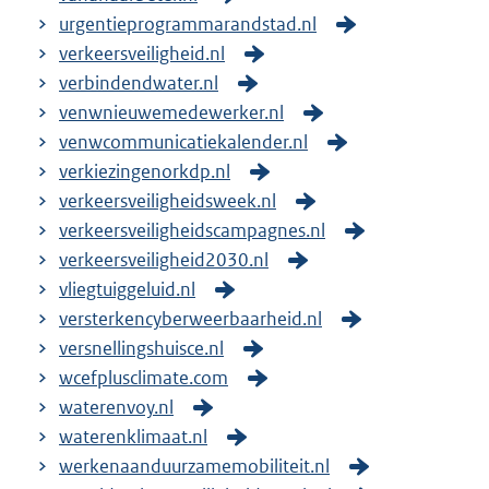
urgentieprogrammarandstad.nl
verkeersveiligheid.nl
verbindendwater.nl
venwnieuwemedewerker.nl
venwcommunicatiekalender.nl
verkiezingenorkdp.nl
verkeersveiligheidsweek.nl
verkeersveiligheidscampagnes.nl
verkeersveiligheid2030.nl
vliegtuiggeluid.nl
versterkencyberweerbaarheid.nl
versnellingshuisce.nl
wcefplusclimate.com
waterenvoy.nl
waterenklimaat.nl
werkenaanduurzamemobiliteit.nl