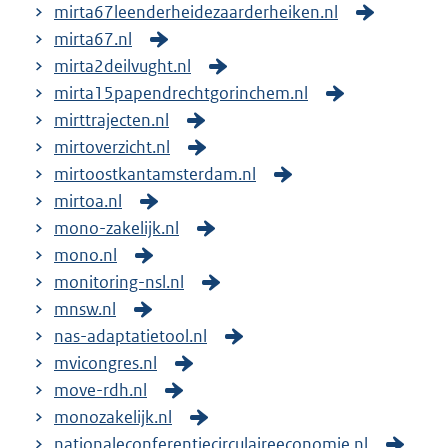
mirta67leenderheidezaarderheiken.nl
mirta67.nl
mirta2deilvught.nl
mirta15papendrechtgorinchem.nl
mirttrajecten.nl
mirtoverzicht.nl
mirtoostkantamsterdam.nl
mirtoa.nl
mono-zakelijk.nl
mono.nl
monitoring-nsl.nl
mnsw.nl
nas-adaptatietool.nl
mvicongres.nl
move-rdh.nl
monozakelijk.nl
nationaleconferentiecirculaireeconomie.nl