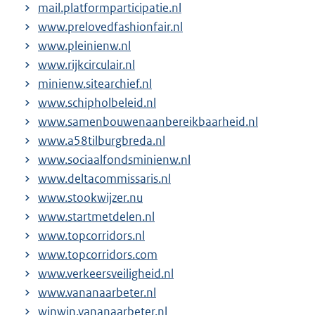
mail.platformparticipatie.nl
www.prelovedfashionfair.nl
www.pleinienw.nl
www.rijkcirculair.nl
minienw.sitearchief.nl
www.schipholbeleid.nl
www.samenbouwenaanbereikbaarheid.nl
www.a58tilburgbreda.nl
www.sociaalfondsminienw.nl
www.deltacommissaris.nl
www.stookwijzer.nu
www.startmetdelen.nl
www.topcorridors.nl
www.topcorridors.com
www.verkeersveiligheid.nl
www.vananaarbeter.nl
winwin.vananaarbeter.nl