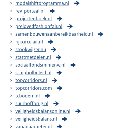
modalshiftprogramma.nl
rev-portaal.nl
projectenboek.nl
prelovedfashionfair.nl
samenbouwenaanbereikbaarheid.nl
rijkcirculair.nl
stookwijzer.nu
startmetdelen.nl
sociaalfondsminienw.nl
schipholbeleid.nl
topcorridors.nl
topcorridors.com
tcbodem.nl
suurhoffbrug.nl
veiligheidsbalansonline.nl
veiligheidsbalans.nl
vananaarbeter.nl