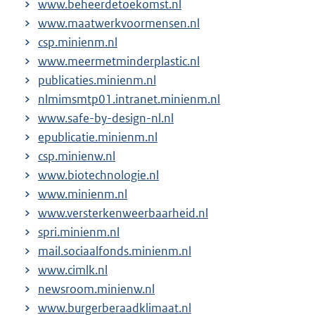
www.beheerdetoekomst.nl
www.maatwerkvoormensen.nl
csp.minienm.nl
www.meermetminderplastic.nl
publicaties.minienm.nl
nlmimsmtp01.intranet.minienm.nl
www.safe-by-design-nl.nl
epublicatie.minienm.nl
csp.minienw.nl
www.biotechnologie.nl
www.minienm.nl
www.versterkenweerbaarheid.nl
spri.minienm.nl
mail.sociaalfonds.minienm.nl
www.cimlk.nl
newsroom.minienw.nl
www.burgerberaadklimaat.nl