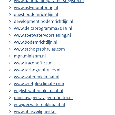
www.nationaalreparateursregister.nl
www.nsl-monitoring.nl
quest.bodemrichtlijn.nl
development.bodemrichtlijn.nl
www.deltaprogramma2019.nl
www.zoetwatervoorziening.nl
www.bodemrichtlijn.nl
www.tachographrules.com
mpn.minienm.nl
www.traconoffice.nl
www.tachographrules.nl
www.waterenklimaat.nl
www.wcefplusclimate.com
english.waterenklimaat.nl
minienw.persvragenmonitor.nl
euwijzer.waterenklimaat.nl
www.atlasveiligheid.nl