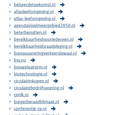
beheerdetoekomst.nl
atlasleefomgeving.nl
atlas-leefomgeving.nl
agendaijsselmeergebied2050.nl
beterbenutten.nl
bereikbaarheidvooriedereen.nl
bereikbaarheidsraadpleging.nl
bureausaneringverkeerslawaai.nl
bsv.nu
bouwplaatsirm.nl
biotechnologie.nl
circulairinkopen.nl
circulairebedrijfsvoering.nl
cimlk.nl
burgerberaadklimaat.nl
conferentie-ce.nl