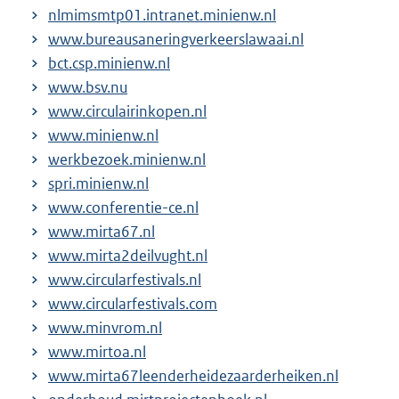
nlmimsmtp01.intranet.minienw.nl
www.bureausaneringverkeerslawaai.nl
bct.csp.minienw.nl
www.bsv.nu
www.circulairinkopen.nl
www.minienw.nl
werkbezoek.minienw.nl
spri.minienw.nl
www.conferentie-ce.nl
www.mirta67.nl
www.mirta2deilvught.nl
www.circularfestivals.nl
www.circularfestivals.com
www.minvrom.nl
www.mirtoa.nl
www.mirta67leenderheidezaarderheiken.nl