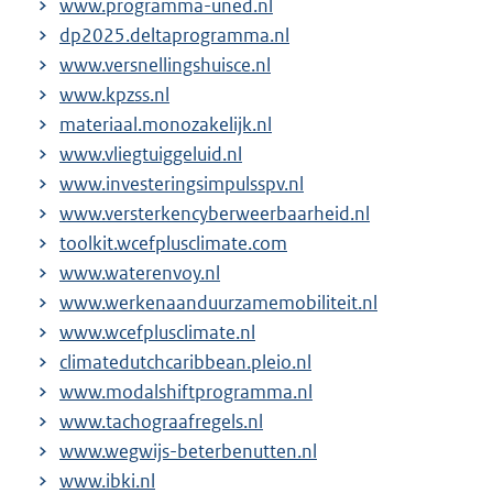
www.programma-uned.nl
dp2025.deltaprogramma.nl
www.versnellingshuisce.nl
www.kpzss.nl
materiaal.monozakelijk.nl
www.vliegtuiggeluid.nl
www.investeringsimpulsspv.nl
www.versterkencyberweerbaarheid.nl
toolkit.wcefplusclimate.com
www.waterenvoy.nl
www.werkenaanduurzamemobiliteit.nl
www.wcefplusclimate.nl
climatedutchcaribbean.pleio.nl
www.modalshiftprogramma.nl
www.tachograafregels.nl
www.wegwijs-beterbenutten.nl
www.ibki.nl