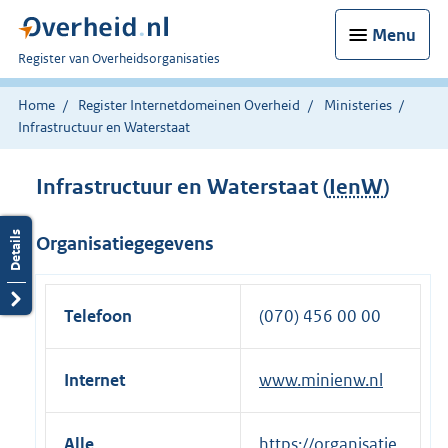
Menu
U
Register van Overheidsorganisaties
bent
nu
Home
Register Internetdomeinen Overheid
Ministeries
hier:
Infrastructuur en Waterstaat
Infrastructuur en Waterstaat (
IenW
)
Organisatiegegevens
Telefoon
(070) 456 00 00
Internet
www.minienw.nl
Alle
https://organisatie