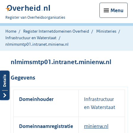
Menu
U
Register van Overheidsorganisaties
bent
nu
Home
Register Internetdomeinen Overheid
Ministeries
hier:
Infrastructuur en Waterstaat
nlmimsmtp01.intranet.minienw.nl
nlmimsmtp01.intranet.minienw.nl
Gegevens
Domeinhouder
Infrastructuur
en Waterstaat
Domeinnaamregistratie
minienw.nl