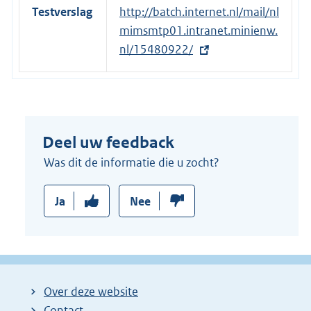
Testverslag
E
http://batch.internet.nl/mail/nl
x
mimsmtp01.intranet.minienw.
t
nl/15480922/
e
r
n
e
Deel uw feedback
l
i
Was dit de informatie die u zocht?
n
k
Ja
Nee
:
Over deze website
Contact