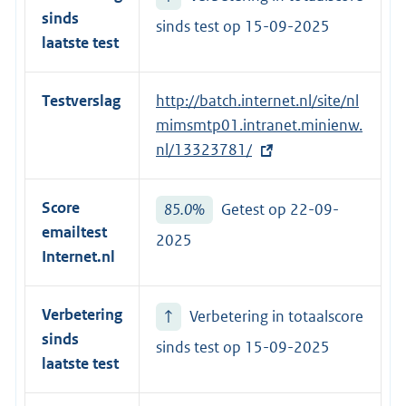
sinds
sinds test op
15-09-2025
laatste test
Testverslag
E
http://batch.internet.nl/site/nl
x
mimsmtp01.intranet.minienw.
t
nl/13323781/
e
r
Score
85.0%
Getest op 22-09-
n
emailtest
2025
e
Internet.nl
l
i
Verbetering
↑
Verbetering in totaalscore
n
sinds
k
sinds test op
15-09-2025
laatste test
: