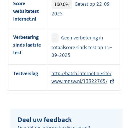
Score
100.0%
Getest op 22-09-
websitetest
2025
Internet.nl
Verbetering
-
Geen verbetering in
sinds laatste
totaalscore sinds test op
15-
test
09-2025
Testverslag
E
http://batch.internet.nl/site/
x
www.mnsw.nl/13322765/
t
e
r
n
Deel uw feedback
e
l
Was dit de informatie die u zocht?