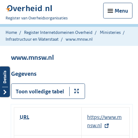
Menu
U
Register van Overheidsorganisaties
bent
nu
Home
Register Internetdomeinen Overheid
Ministeries
hier:
Infrastructuur en Waterstaat
www.mnsw.nl
www.mnsw.nl
Gegevens
Toon volledige tabel
URL
E
https://www.m
x
nsw.nl
t