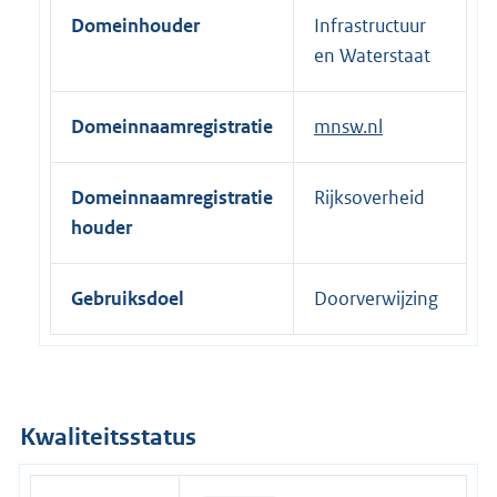
e
Domeinhouder
Infrastructuur
r
en Waterstaat
n
e
Domeinnaamregistratie
mnsw.nl
l
i
n
Domeinnaamregistratie
Rijksoverheid
k
houder
:
Gebruiksdoel
Doorverwijzing
Kwaliteitsstatus