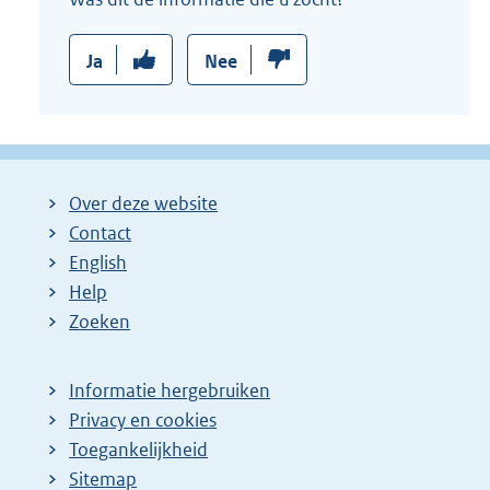
i
n
Ja
Nee
k
:
Over deze website
Contact
English
Help
Zoeken
Informatie hergebruiken
Privacy en cookies
Toegankelijkheid
Sitemap