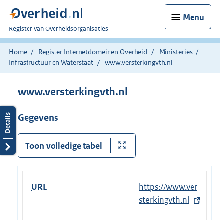
Menu
U
Register van Overheidsorganisaties
bent
nu
Home
Register Internetdomeinen Overheid
Ministeries
hier:
Infrastructuur en Waterstaat
www.versterkingvth.nl
www.versterkingvth.nl
Gegevens
Toon volledige tabel
URL
E
https://www.ver
x
sterkingvth.nl
t