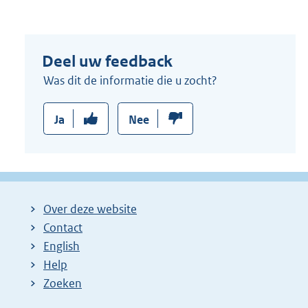
r
n
e
Deel uw feedback
l
i
Was dit de informatie die u zocht?
n
k
Ja
Nee
:
Over deze website
Contact
English
Help
Zoeken