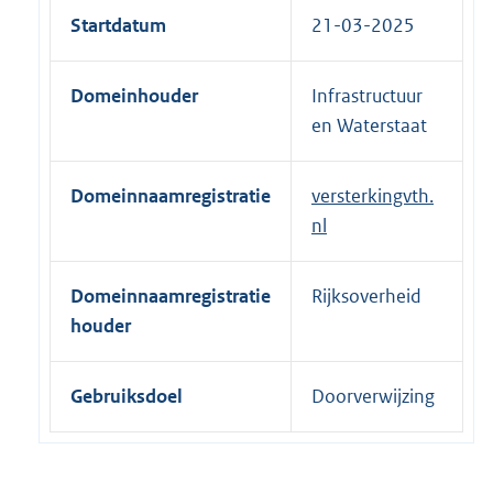
e
Startdatum
21-03-2025
r
n
Domeinhouder
Infrastructuur
e
en Waterstaat
l
i
n
Domeinnaamregistratie
versterkingvth.
k
nl
:
Domeinnaamregistratie
Rijksoverheid
houder
Gebruiksdoel
Doorverwijzing