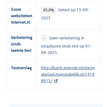
Score
95.0%
Getest op 15-09-
websitetest
2025
Internet.nl
Verbetering
-
Geen verbetering in
sinds
totaalscore sinds test op
01-
laatste test
09-2025
Testverslag
E
http://batch.internet.nl/site/m
x
ateriaal.monozakelijk.nl/1314
t
8915/
e
r
n
e