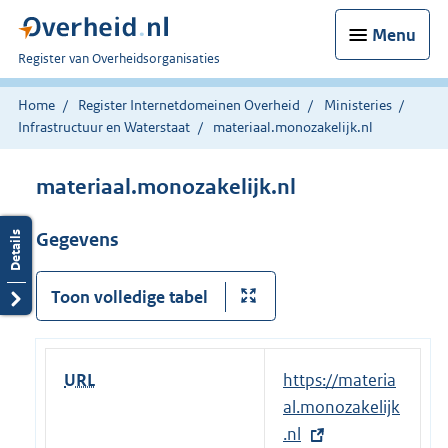
Menu
U
Register van Overheidsorganisaties
bent
nu
Home
Register Internetdomeinen Overheid
Ministeries
hier:
Infrastructuur en Waterstaat
materiaal.monozakelijk.nl
materiaal.monozakelijk.nl
Gegevens
Toon volledige tabel
URL
E
https://materia
x
al.monozakelijk
t
.nl