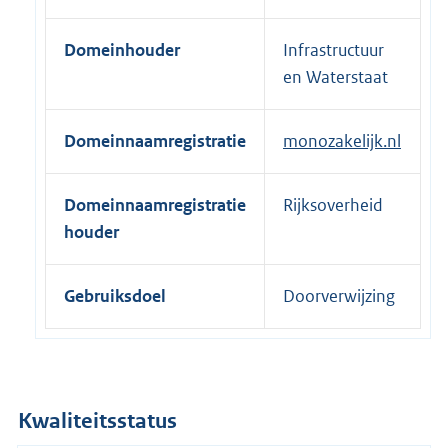
e
r
Domeinhouder
Infrastructuur
n
en Waterstaat
e
l
Domeinnaamregistratie
monozakelijk.nl
i
n
k
Domeinnaamregistratie
Rijksoverheid
:
houder
Gebruiksdoel
Doorverwijzing
Kwaliteitsstatus