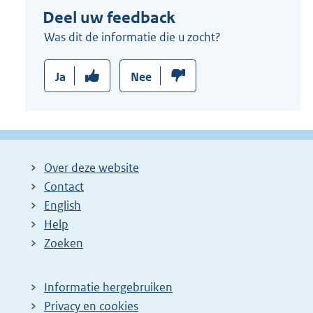
Deel uw feedback
l
i
Was dit de informatie die u zocht?
n
k
Ja
Nee
:
Over deze website
Contact
English
Help
Zoeken
Informatie hergebruiken
Privacy en cookies