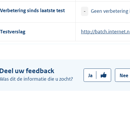
Verbetering sinds laatste test
-
Geen verbetering i
Testverslag
E
http://batch.internet
x
t
e
r
Deel uw feedback
n
Ja
Nee
e
Was dit de informatie die u zocht?
l
i
n
k
: