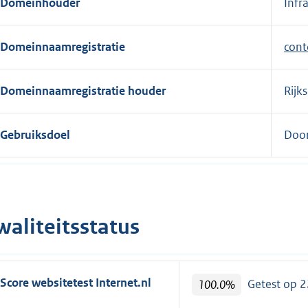
Domeinhouder
Infr
e
r
Domeinnaamregistratie
cont
n
e
l
Domeinnaamregistratie houder
Rijk
i
n
Gebruiksdoel
Door
k
:
waliteitsstatus
Score websitetest Internet.nl
100.0%
Getest op 