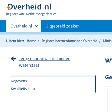
U
Register van Overheidsorganisaties
bent
Primaire
nu
Andere
Overheid.nl
Uitgebreid zoeken
hier:
sites
navigatie
binnen
U bent hier:
Home
Register Internetdomeinen Overheid
Minis
w
Terug naar Infrastructuur en
Waterstaat
Ge
Gegevens
Kwaliteitsstatus