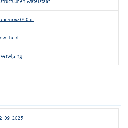
astructuur en Waterstaat
ourenov2040.nl
soverheid
verwijzing
22-09-2025