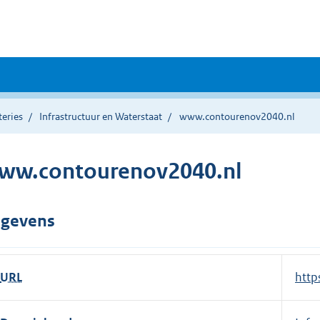
teries
Infrastructuur en Waterstaat
www.contourenov2040.nl
ww.contourenov2040.nl
gevens
URL
E
http
x
t