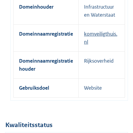
e
Domeinhouder
Infrastructuur
r
en Waterstaat
n
e
Domeinnaamregistratie
komveiligthuis.
l
nl
i
n
k
Domeinnaamregistratie
Rijksoverheid
:
houder
Gebruiksdoel
Website
Kwaliteitsstatus