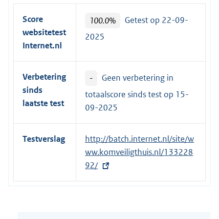
Score
100.0%
Getest op 22-09-
websitetest
2025
Internet.nl
Verbetering
-
Geen verbetering in
sinds
totaalscore sinds test op
15-
laatste test
09-2025
Testverslag
E
http://batch.internet.nl/site/w
x
ww.komveiligthuis.nl/133228
t
92/
e
r
n
e