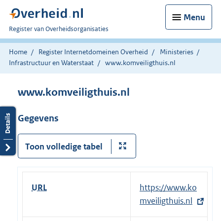
Menu
U
Register van Overheidsorganisaties
bent
nu
Home
Register Internetdomeinen Overheid
Ministeries
hier:
Infrastructuur en Waterstaat
www.komveiligthuis.nl
www.komveiligthuis.nl
Gegevens
Toon volledige tabel
URL
E
https://www.ko
x
mveiligthuis.nl
t