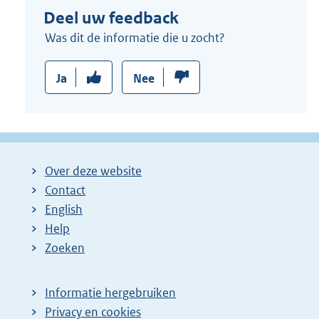
Deel uw feedback
l
i
Was dit de informatie die u zocht?
n
k
Ja
Nee
:
Over deze website
Contact
English
Help
Zoeken
Informatie hergebruiken
Privacy en cookies