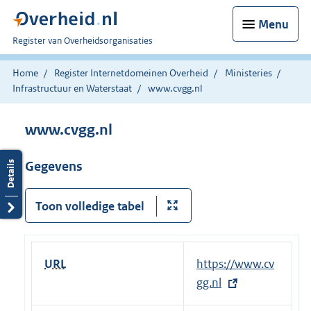
Menu
U
Register van Overheidsorganisaties
bent
nu
Home
Register Internetdomeinen Overheid
Ministeries
hier:
Infrastructuur en Waterstaat
www.cvgg.nl
www.cvgg.nl
Gegevens
Toon volledige tabel
URL
E
https://www.cv
x
gg.nl
t