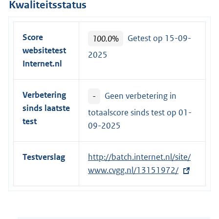
Kwaliteitsstatus
Score
100.0%
Getest op 15-09-
websitetest
2025
Internet.nl
Verbetering
-
Geen verbetering in
sinds laatste
totaalscore sinds test op
01-
test
09-2025
Testverslag
E
http://batch.internet.nl/site/
x
www.cvgg.nl/13151972/
t
e
r