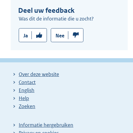
n
Deel uw feedback
e
l
Was dit de informatie die u zocht?
i
n
Ja
Nee
k
:
Over deze website
Contact
English
Help
Zoeken
Informatie hergebruiken
Privacy en cookies