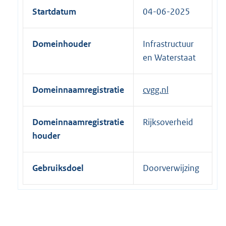
e
Startdatum
04-06-2025
r
n
Domeinhouder
Infrastructuur
e
en Waterstaat
l
i
n
Domeinnaamregistratie
cvgg.nl
k
:
Domeinnaamregistratie
Rijksoverheid
houder
Gebruiksdoel
Doorverwijzing