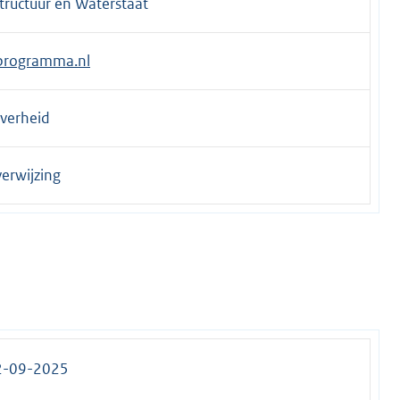
structuur en Waterstaat
programma.nl
overheid
erwijzing
2-09-2025