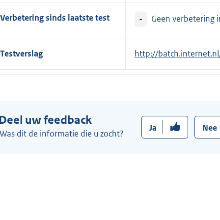
Verbetering sinds laatste test
-
Geen verbetering in
Testverslag
E
http://batch.internet
x
t
e
r
Deel uw feedback
n
Ja
Nee
e
Was dit de informatie die u zocht?
l
i
n
k
: