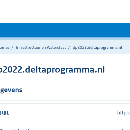
teries
Infrastructuur en Waterstaat
dp2022.deltaprogramma.nl
p2022.deltaprogramma.nl
gevens
URL
E
https
x
t