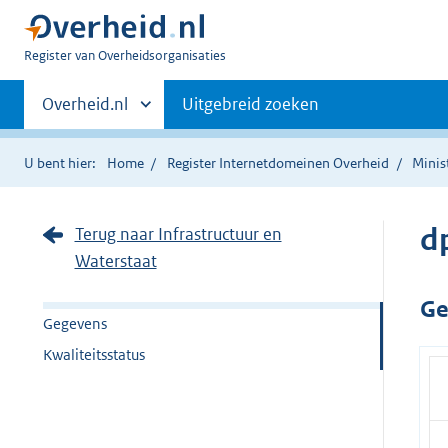
U
Register van Overheidsorganisaties
bent
Primaire
nu
Andere
Overheid.nl
Uitgebreid zoeken
hier:
sites
navigatie
binnen
U bent hier:
Home
Register Internetdomeinen Overheid
Minis
d
Terug naar Infrastructuur en
Waterstaat
Ge
Gegevens
Kwaliteitsstatus