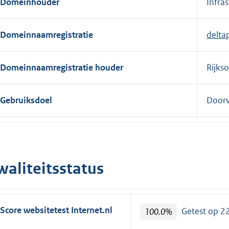
Domeinhouder
Infra
e
r
Domeinnaamregistratie
delta
n
e
l
Domeinnaamregistratie houder
Rijks
i
n
Gebruiksdoel
Doorv
k
:
waliteitsstatus
Score websitetest Internet.nl
100.0%
Getest op 2