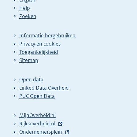
Help
Zoeken
Informatie hergebruiken
Privacy en cookies
Toegankelijkheid
Sitemap
Open data
Linked Data Overheid
PUC Open Data
MijnOverheid.nl
E
Rijksoverheid.nl
x
E
Ondernemersplein