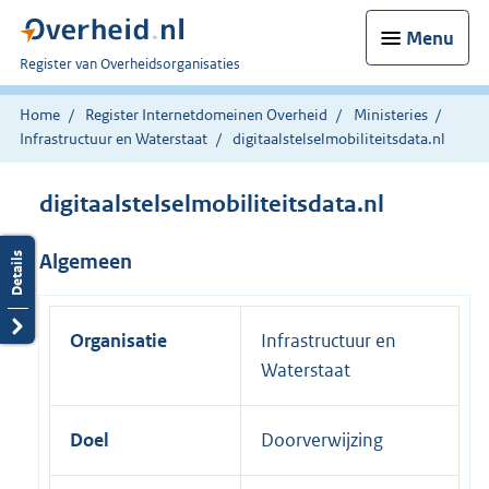
Menu
U
Register van Overheidsorganisaties
bent
nu
Home
Register Internetdomeinen Overheid
Ministeries
hier:
Infrastructuur en Waterstaat
digitaalstelselmobiliteitsdata.nl
digitaalstelselmobiliteitsdata.nl
Algemeen
Organisatie
Infrastructuur en
Waterstaat
Doel
Doorverwijzing