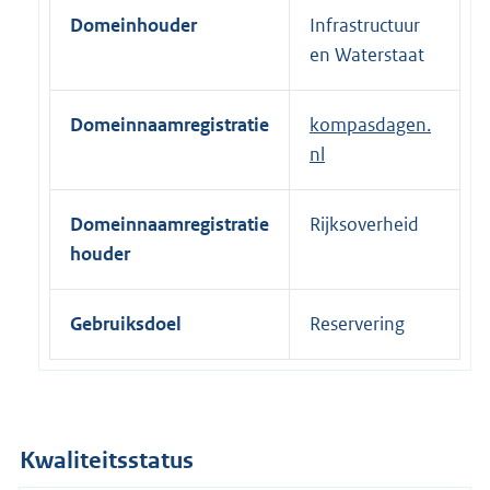
e
Domeinhouder
Infrastructuur
r
en Waterstaat
n
e
Domeinnaamregistratie
kompasdagen.
l
nl
i
n
k
Domeinnaamregistratie
Rijksoverheid
:
houder
Gebruiksdoel
Reservering
Kwaliteitsstatus