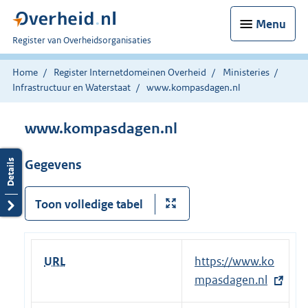
Menu
U
Register van Overheidsorganisaties
bent
nu
Home
Register Internetdomeinen Overheid
Ministeries
hier:
Infrastructuur en Waterstaat
www.kompasdagen.nl
www.kompasdagen.nl
Gegevens
Toon volledige tabel
URL
E
https://www.ko
x
mpasdagen.nl
t