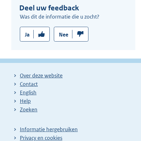
Deel uw feedback
l
i
Was dit de informatie die u zocht?
n
k
Ja
Nee
:
Over deze website
Contact
English
Help
Zoeken
Informatie hergebruiken
Privacy en cookies