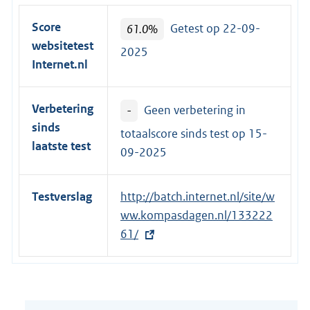
Score
61.0%
Getest op 22-09-
websitetest
2025
Internet.nl
Verbetering
-
Geen verbetering in
sinds
totaalscore sinds test op
15-
laatste test
09-2025
Testverslag
E
http://batch.internet.nl/site/w
x
ww.kompasdagen.nl/133222
t
61/
e
r
n
e