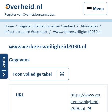
Menu
U
Register van Overheidsorganisaties
bent
nu
Home
Register Internetdomeinen Overheid
Ministeries
hier:
Infrastructuur en Waterstaat
www.verkeersveiligheid2030.nl
www.verkeersveiligheid2030.nl
Gegevens
Toon volledige tabel
URL
E
https://www.ver
x
keersveiligheid
t
2030.nl