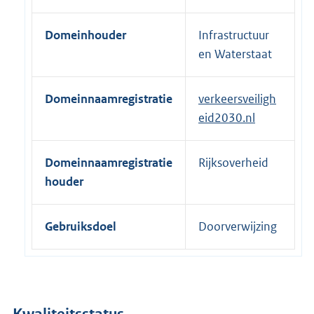
e
r
Domeinhouder
Infrastructuur
n
en Waterstaat
e
l
Domeinnaamregistratie
verkeersveiligh
i
eid2030.nl
n
k
:
Domeinnaamregistratie
Rijksoverheid
houder
Gebruiksdoel
Doorverwijzing