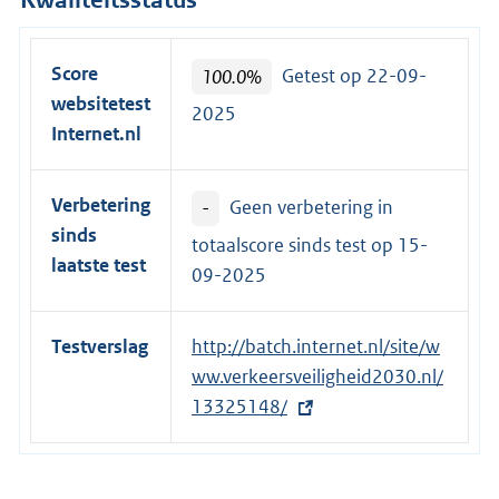
Kwaliteitsstatus
Score
100.0%
Getest op 22-09-
websitetest
2025
Internet.nl
Verbetering
-
Geen verbetering in
sinds
totaalscore sinds test op
15-
laatste test
09-2025
Testverslag
E
http://batch.internet.nl/site/w
x
ww.verkeersveiligheid2030.nl/
t
13325148/
e
r
n