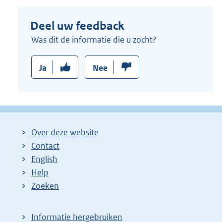
e
Deel uw feedback
l
i
Was dit de informatie die u zocht?
n
k
Ja
Nee
:
Over deze website
Contact
English
Help
Zoeken
Informatie hergebruiken