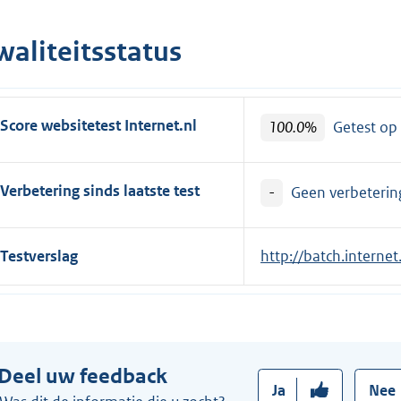
waliteitsstatus
Score websitetest Internet.nl
100.0%
Getest op
Verbetering sinds laatste test
-
Geen verbetering
Testverslag
E
http://batch.internet
x
t
e
r
Deel uw feedback
n
Ja
Nee
e