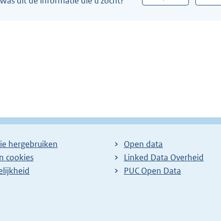
Was dit de informatie die u zocht?
l
i
n
k
:
ie hergebruiken
Open data
en cookies
Linked Data Overheid
lijkheid
PUC Open Data