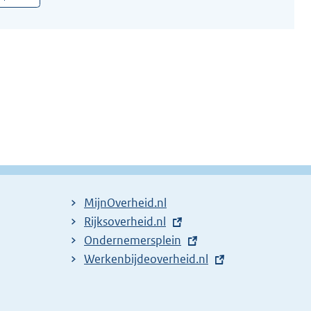
MijnOverheid.nl
E
Rijksoverheid.nl
x
E
Ondernemersplein
t
x
E
Werkenbijdeoverheid.nl
e
t
x
r
e
t