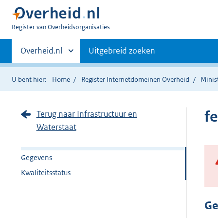
U
Register van Overheidsorganisaties
bent
Primaire
nu
Andere
Overheid.nl
Uitgebreid zoeken
hier:
sites
navigatie
binnen
U bent hier:
Home
Register Internetdomeinen Overheid
Minis
f
Terug naar Infrastructuur en
Waterstaat
Gegevens
Kwaliteitsstatus
Ge