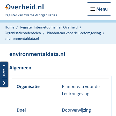
Menu
U
Register van Overheidsorganisaties
bent
nu
Home
Register Internetdomeinen Overheid
hier:
Organisatieonderdelen
Planbureau voor de Leefomgeving
environmentaldata.nl
environmentaldata.nl
Algemeen
Organisatie
Planbureau voor de
Leefomgeving
Doel
Doorverwijzing