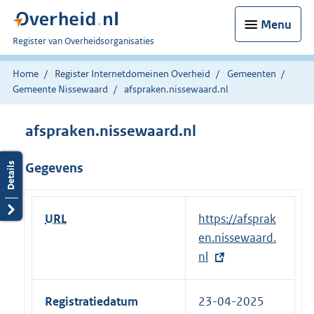
Menu
U
Register van Overheidsorganisaties
bent
nu
Home
Register Internetdomeinen Overheid
Gemeenten
hier:
Gemeente Nissewaard
afspraken.nissewaard.nl
afspraken.nissewaard.nl
Gegevens
URL
E
https://afsprak
x
en.nissewaard.
t
nl
e
r
Registratiedatum
23-04-2025
n