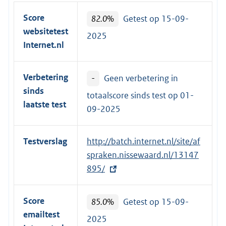
Score
82.0%
Getest op 15-09-
websitetest
2025
Internet.nl
Verbetering
-
Geen verbetering in
sinds
totaalscore sinds test op
01-
laatste test
09-2025
Testverslag
E
http://batch.internet.nl/site/af
x
spraken.nissewaard.nl/13147
t
895/
e
r
Score
85.0%
Getest op 15-09-
n
emailtest
2025
e