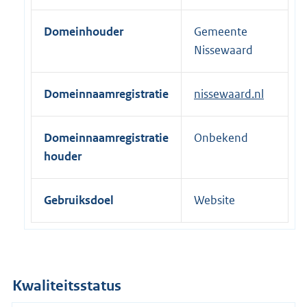
e
Domeinhouder
Gemeente
l
Nissewaard
i
n
k
Domeinnaamregistratie
nissewaard.nl
:
Domeinnaamregistratie
Onbekend
houder
Gebruiksdoel
Website
Kwaliteitsstatus