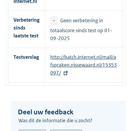
Internet.nl
l
i
Verbetering
-
Geen verbetering in
n
sinds
k
totaalscore sinds test op
01-
laatste test
:
09-2025
Testverslag
E
http://batch.internet.nl/mail/a
x
fspraken.nissewaard.nl/15353
t
097/
e
r
n
e
Deel uw feedback
l
i
Was dit de informatie die u zocht?
n