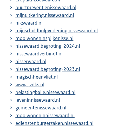
buurtpreventienissewaard.nl
mijnuitkering.nissewaard.nl
nikswaard.nl
mijnschuldhulpverlening.nissewaard.nl
mooiwoneninspijkenisse.nl
nissewaard.begroting-2024.nl
nissewaardverbindt.nl
nisserwaard.nl
nissewaard.begroting-2023.nl
magischheenvliet.nl
www.cvdks.nl
belastingbalie.nissewaard.nl
leveninnissewaard.nl
gemeentenissewaard.nl
mooiwoneninnissewaard.nl
edienstenburgerzaken.nissewaard.nl