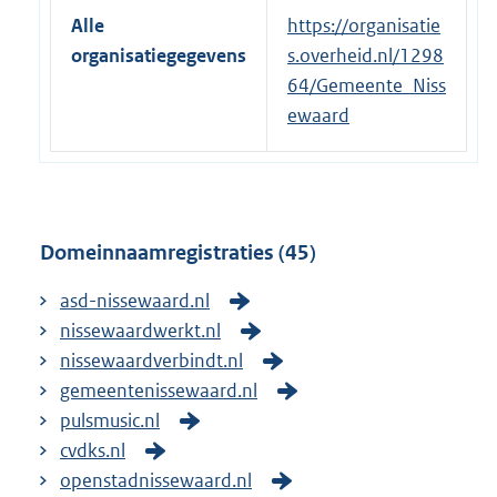
e
Alle
https://organisatie
r
organisatiegegevens
s.overheid.nl/1298
n
64/Gemeente_Niss
e
ewaard
l
i
n
k
Domeinnaamregistraties (45)
:
asd-nissewaard.nl
nissewaardwerkt.nl
nissewaardverbindt.nl
gemeentenissewaard.nl
pulsmusic.nl
cvdks.nl
openstadnissewaard.nl