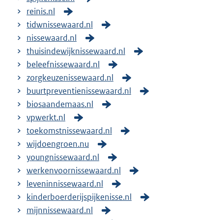
reinis.nl
tidwnissewaard.nl
nissewaard.nl
thuisindewijknissewaard.nl
beleefnissewaard.nl
zorgkeuzenissewaard.nl
buurtpreventienissewaard.nl
biosaandemaas.nl
vpwerkt.nl
toekomstnissewaard.nl
wijdoengroen.nu
youngnissewaard.nl
werkenvoornissewaard.nl
leveninnissewaard.nl
kinderboerderijspijkenisse.nl
mijnnissewaard.nl