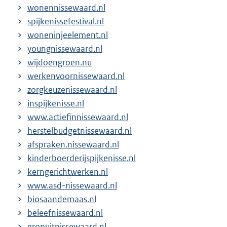
wonennissewaard.nl
spijkenissefestival.nl
woneninjeelement.nl
youngnissewaard.nl
wijdoengroen.nu
werkenvoornissewaard.nl
zorgkeuzenissewaard.nl
inspijkenisse.nl
www.actiefinnissewaard.nl
herstelbudgetnissewaard.nl
afspraken.nissewaard.nl
kinderboerderijspijkenisse.nl
kerngerichtwerken.nl
www.asd-nissewaard.nl
biosaandemaas.nl
beleefnissewaard.nl
eropuitnissewaard.nl