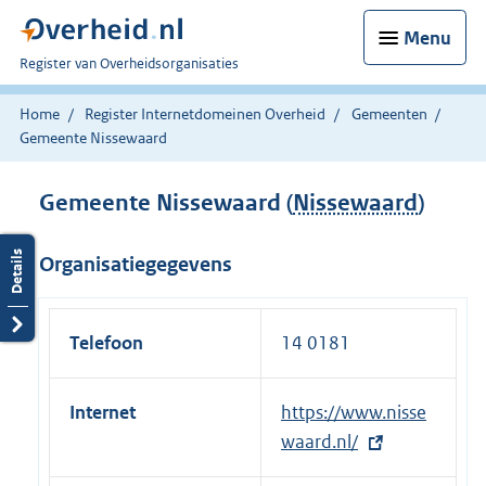
Menu
U
Register van Overheidsorganisaties
bent
nu
Home
Register Internetdomeinen Overheid
Gemeenten
hier:
Gemeente Nissewaard
Gemeente Nissewaard (
Nissewaard
)
Organisatiegegevens
Telefoon
14 0181
Internet
E
https://www.nisse
x
waard.nl/
t