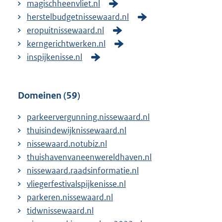
magischheenvliet.nl
herstelbudgetnissewaard.nl
eropuitnissewaard.nl
kerngerichtwerken.nl
inspijkenisse.nl
Domeinen (59)
parkeervergunning.nissewaard.nl
thuisindewijknissewaard.nl
nissewaard.notubiz.nl
thuishavenvaneenwereldhaven.nl
nissewaard.raadsinformatie.nl
vliegerfestivalspijkenisse.nl
parkeren.nissewaard.nl
tidwnissewaard.nl