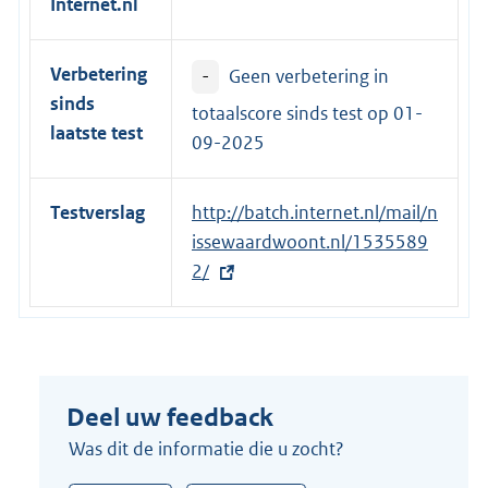
Internet.nl
l
i
Verbetering
-
Geen verbetering in
n
sinds
k
totaalscore sinds test op
01-
laatste test
:
09-2025
Testverslag
E
http://batch.internet.nl/mail/n
x
issewaardwoont.nl/1535589
t
2/
e
r
n
e
Deel uw feedback
l
i
Was dit de informatie die u zocht?
n