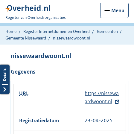
Menu
U
Register van Overheidsorganisaties
bent
nu
Home
Register Internetdomeinen Overheid
Gemeenten
hier:
Gemeente Nissewaard
nissewaardwoont.nl
nissewaardwoont.nl
Gegevens
URL
E
https://nissewa
x
ardwoont.nl
t
e
Registratiedatum
23-04-2025
r
n