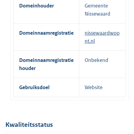
Domeinhouder
Gemeente
e
Nissewaard
l
i
n
Domeinnaamregistratie
nissewaardwoo
k
nt.nl
:
Domeinnaamregistratie
Onbekend
houder
Gebruiksdoel
Website
Kwaliteitsstatus