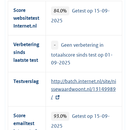
Score
84.0%
Getest op 15-09-
websitetest
2025
Internet.nl
Verbetering
-
Geen verbetering in
sinds
totaalscore sinds test op
01-
laatste test
09-2025
Testverslag
E
http://batch.internet.nl/site/ni
x
ssewaardwoont.nl/13149989
t
/
e
r
Score
93.0%
Getest op 15-09-
n
emailtest
2025
e