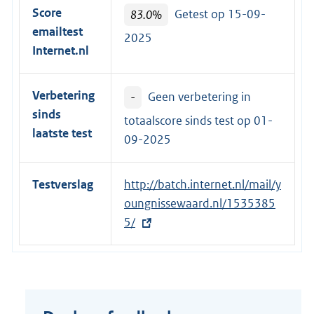
r
Score
83.0%
Getest op 15-09-
n
emailtest
2025
e
Internet.nl
l
i
Verbetering
-
Geen verbetering in
n
sinds
k
totaalscore sinds test op
01-
laatste test
:
09-2025
Testverslag
E
http://batch.internet.nl/mail/y
x
oungnissewaard.nl/1535385
t
5/
e
r
n
e