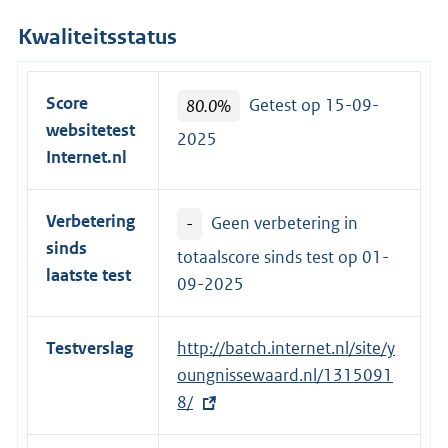
Kwaliteitsstatus
Score
80.0%
Getest op 15-09-
websitetest
2025
Internet.nl
Verbetering
-
Geen verbetering in
sinds
totaalscore sinds test op
01-
laatste test
09-2025
Testverslag
E
http://batch.internet.nl/site/y
x
oungnissewaard.nl/1315091
t
8/
e