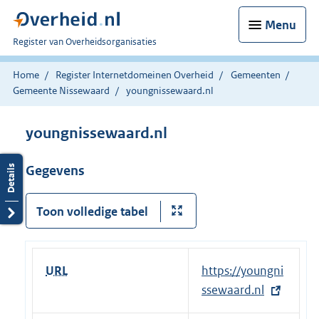
Menu
U
Register van Overheidsorganisaties
bent
nu
Home
Register Internetdomeinen Overheid
Gemeenten
hier:
Gemeente Nissewaard
youngnissewaard.nl
youngnissewaard.nl
Gegevens
Toon volledige tabel
URL
E
https://youngni
x
ssewaard.nl
t