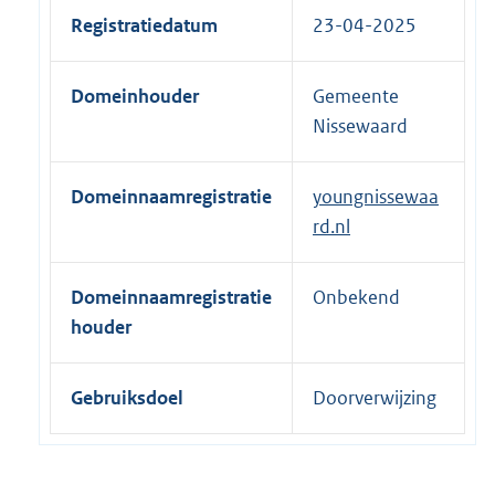
e
Registratiedatum
23-04-2025
r
n
Domeinhouder
Gemeente
e
Nissewaard
l
i
n
Domeinnaamregistratie
youngnissewaa
k
rd.nl
:
Domeinnaamregistratie
Onbekend
houder
Gebruiksdoel
Doorverwijzing