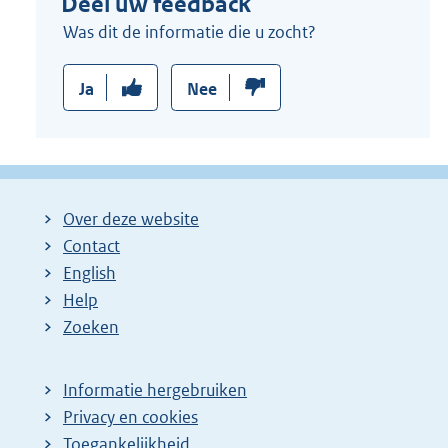
Deel uw feedback
l
i
Was dit de informatie die u zocht?
n
k
Ja
Nee
:
Over deze website
Contact
English
Help
Zoeken
Informatie hergebruiken
Privacy en cookies
Toegankelijkheid