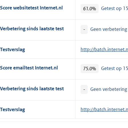
Score websitetest Internet.nl
61.0%
Getest op 1
Verbetering sinds laatste test
-
Geen verbetering i
Testverslag
E
http://batch.internet
x
t
Score emailtest Internet.nl
75.0%
Getest op 1
e
r
n
Verbetering sinds laatste test
-
Geen verbetering i
e
l
Testverslag
E
http://batch.interne
i
x
n
t
k