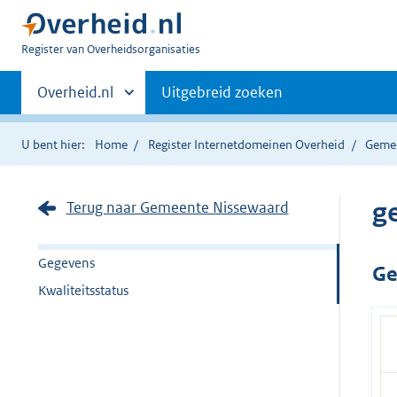
U
Register van Overheidsorganisaties
bent
Primaire
nu
Andere
Overheid.nl
Uitgebreid zoeken
hier:
sites
navigatie
binnen
U bent hier:
Home
Register Internetdomeinen Overheid
Geme
g
Terug naar Gemeente Nissewaard
Gegevens
Ge
Kwaliteitsstatus