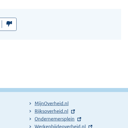
MijnOverheid.nl
E
Rijksoverheid.nl
x
E
Ondernemersplein
t
x
E
Werkenbijdeoverheid.nl