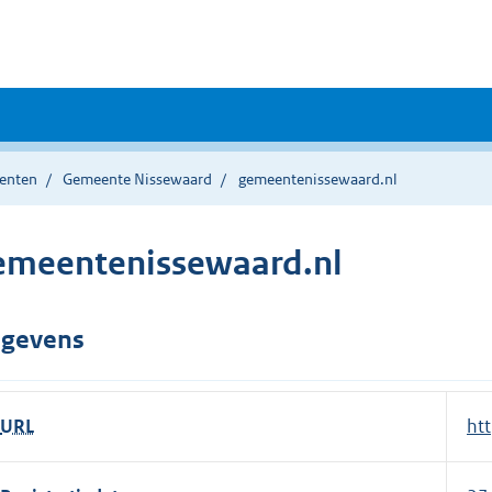
enten
Gemeente Nissewaard
gemeentenissewaard.nl
emeentenissewaard.nl
gevens
URL
E
ht
x
t