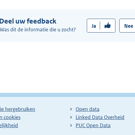
e
:
r
Deel uw feedback
n
Ja
Nee
e
Was dit de informatie die u zocht?
l
i
n
k
:
ie hergebruiken
Open data
en cookies
Linked Data Overheid
lijkheid
PUC Open Data