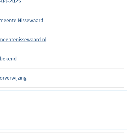
-04-2025
meente Nissewaard
meentenissewaard.nl
bekend
orverwijzing