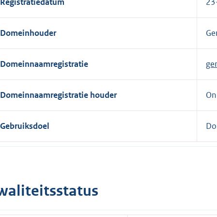
Registratiedatum
23
e
r
Domeinhouder
Ge
n
e
l
Domeinnaamregistratie
ge
i
n
Domeinnaamregistratie houder
On
k
:
Gebruiksdoel
Do
waliteitsstatus