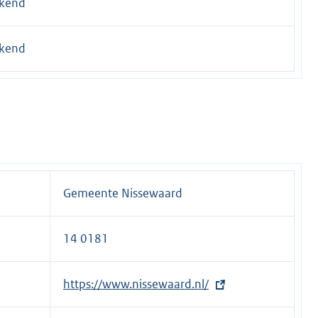
kend
kend
Gemeente Nissewaard
14 0181
E
https://www.nissewaard.nl/
x