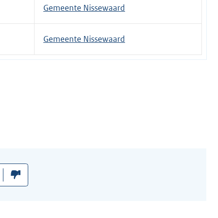
t
Gemeente Nissewaard
e
r
Gemeente Nissewaard
n
e
l
i
n
k
: