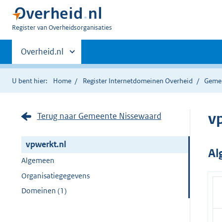
U
Register van Overheidsorganisaties
bent
Primaire
nu
Andere
Overheid.nl
hier:
sites
navigatie
binnen
U bent hier:
Home
Register Internetdomeinen Overheid
Geme
v
Terug naar Gemeente Nissewaard
vpwerkt.nl
Al
Algemeen
Organisatiegegevens
Domeinen (1)