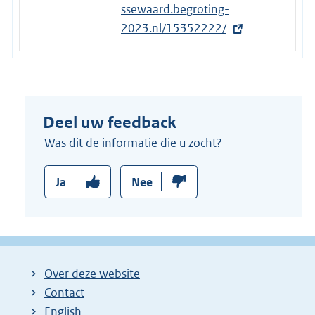
x
ssewaard.begroting-
t
2023.nl/15352222/
e
r
n
e
Deel uw feedback
l
i
Was dit de informatie die u zocht?
n
k
Ja
Nee
:
Over deze website
Contact
English