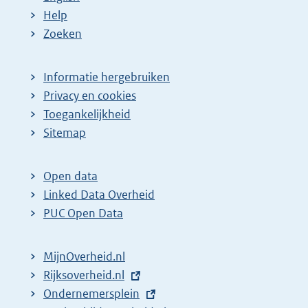
Help
Zoeken
Informatie hergebruiken
Privacy en cookies
Toegankelijkheid
Sitemap
Open data
Linked Data Overheid
PUC Open Data
MijnOverheid.nl
E
Rijksoverheid.nl
x
E
Ondernemersplein