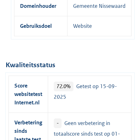
Domeinhouder
Gemeente Nissewaard
e
l
i
Gebruiksdoel
Website
n
k
:
Kwaliteitsstatus
Score
72.0%
Getest op 15-09-
websitetest
2025
Internet.nl
Verbetering
-
Geen verbetering in
sinds
totaalscore sinds test op
01-
laatste test