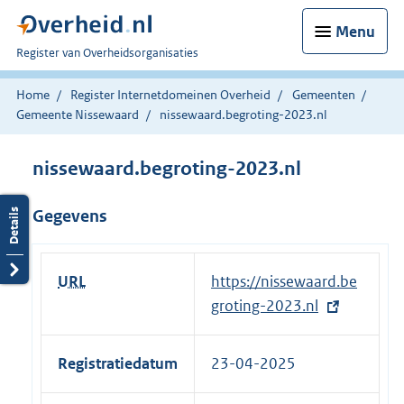
Menu
U
Register van Overheidsorganisaties
bent
nu
Home
Register Internetdomeinen Overheid
Gemeenten
hier:
Gemeente Nissewaard
nissewaard.begroting-2023.nl
nissewaard.begroting-2023.nl
Gegevens
URL
E
https://nissewaard.be
x
groting-2023.nl
t
e
Registratiedatum
23-04-2025
r
n