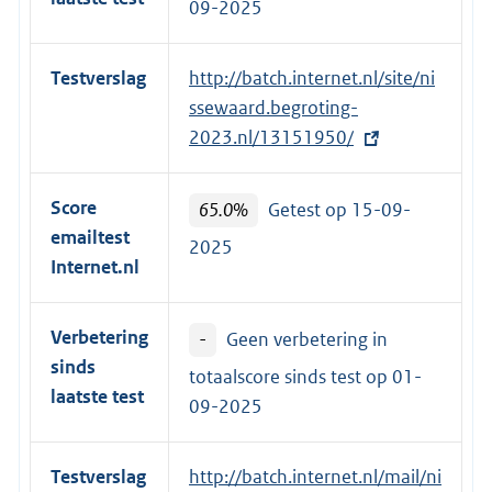
09-2025
Testverslag
E
http://batch.internet.nl/site/ni
x
ssewaard.begroting-
t
2023.nl/13151950/
e
r
Score
65.0%
Getest op 15-09-
n
emailtest
2025
e
Internet.nl
l
i
Verbetering
-
Geen verbetering in
n
sinds
k
totaalscore sinds test op
01-
laatste test
:
09-2025
Testverslag
E
http://batch.internet.nl/mail/ni