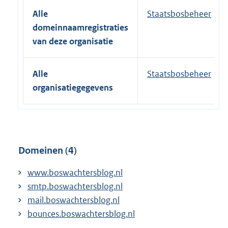
e
Alle
Staatsbosbeheer
r
domeinnaamregistraties
n
van deze organisatie
e
l
Alle
Staatsbosbeheer
i
organisatiegegevens
n
k
:
Domeinen (4)
www.boswachtersblog.nl
smtp.boswachtersblog.nl
mail.boswachtersblog.nl
bounces.boswachtersblog.nl