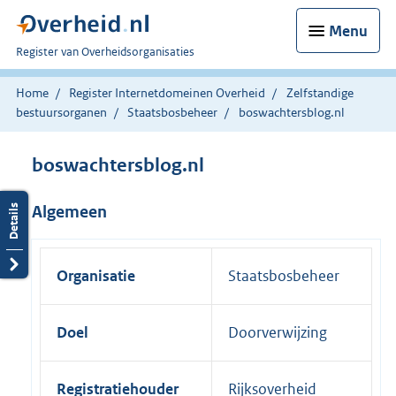
Menu
U
Register van Overheidsorganisaties
bent
nu
Home
Register Internetdomeinen Overheid
Zelfstandige
hier:
bestuursorganen
Staatsbosbeheer
boswachtersblog.nl
boswachtersblog.nl
Algemeen
Organisatie
Staatsbosbeheer
Doel
Doorverwijzing
Registratiehouder
Rijksoverheid