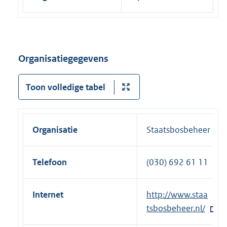
Organisatiegegevens
Toon volledige tabel
Organisatie
Staatsbosbeheer
Telefoon
(030) 692 61 11
Internet
E
http://www.staa
x
tsbosbeheer.nl/
t