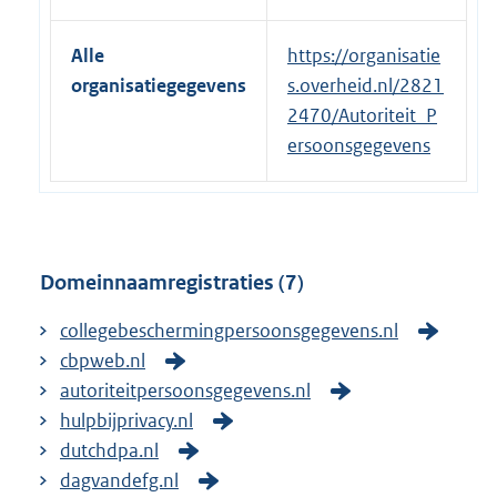
e
r
Alle
https://organisatie
n
organisatiegegevens
s.overheid.nl/2821
e
2470/Autoriteit_P
l
ersoonsgegevens
i
n
k
:
Domeinnaamregistraties (7)
collegebeschermingpersoonsgegevens.nl
cbpweb.nl
autoriteitpersoonsgegevens.nl
hulpbijprivacy.nl
dutchdpa.nl
dagvandefg.nl