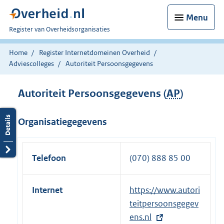
Menu
U
Register van Overheidsorganisaties
bent
nu
Home
Register Internetdomeinen Overheid
hier:
Adviescolleges
Autoriteit Persoonsgegevens
Autoriteit Persoonsgegevens (
AP
)
Organisatiegegevens
Telefoon
(070) 888 85 00
Internet
E
https://www.autori
x
teitpersoonsgegev
t
ens.nl