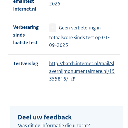
emailtest
2025
e
Internet.nl
l
i
Verbetering
-
Geen verbetering in
n
sinds
k
totaalscore sinds test op
01-
laatste test
:
09-2025
Testverslag
E
http://batch.internet.nl/mail/sl
x
avernijmonumentalmere.nl/15
t
355816/
e
r
n
e
Deel uw feedback
l
i
Was dit de informatie die u zocht?