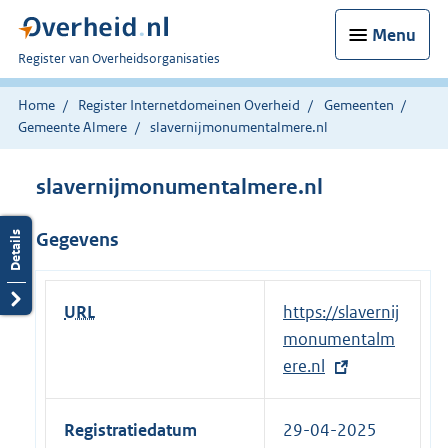
Menu
U
Register van Overheidsorganisaties
bent
nu
Home
Register Internetdomeinen Overheid
Gemeenten
hier:
Gemeente Almere
slavernijmonumentalmere.nl
slavernijmonumentalmere.nl
Gegevens
URL
E
https://slavernij
x
monumentalm
t
ere.nl
e
r
Registratiedatum
29-04-2025
n