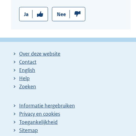
n
k
Ja
Nee
:
Over deze website
Contact
English
Help
Zoeken
Informatie hergebruiken
Privacy en cookies
Toegankelijkheid
Sitemap