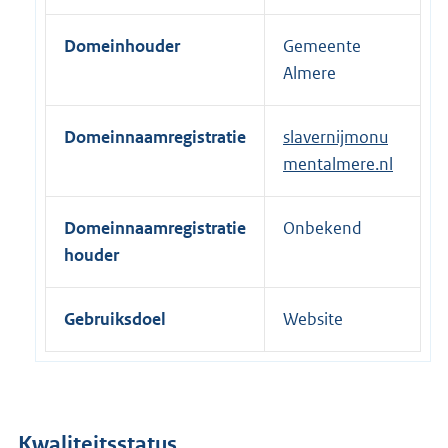
e
Domeinhouder
Gemeente
l
Almere
i
n
k
Domeinnaamregistratie
slavernijmonu
:
mentalmere.nl
Domeinnaamregistratie
Onbekend
houder
Gebruiksdoel
Website
Kwaliteitsstatus