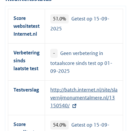
Score
51.0%
Getest op 15-09-
websitetest
2025
Internet.nl
Verbetering
-
Geen verbetering in
sinds
totaalscore sinds test op
01-
laatste test
09-2025
Testverslag
E
http://batch.internet.nl/site/sla
x
vernijmonumentalmere.nl/13
t
150540/
e
r
Score
54.0%
Getest op 15-09-
n