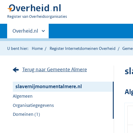
U
Register van Overheidsorganisaties
bent
Primaire
nu
Andere
Overheid.nl
hier:
sites
navigatie
binnen
U bent hier:
Home
Register Internetdomeinen Overheid
Geme
s
Terug naar Gemeente Almere
slavernijmonumentalmere.nl
Al
Algemeen
Organisatiegegevens
Domeinen (1)