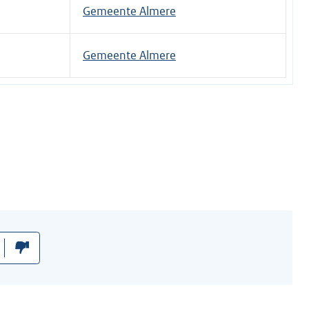
t
Gemeente Almere
e
r
Gemeente Almere
n
e
l
i
n
k
: