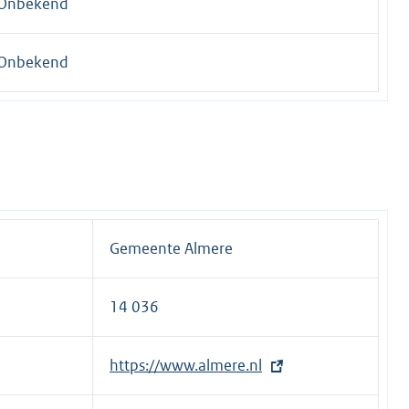
Onbekend
Onbekend
Gemeente Almere
14 036
E
https://www.almere.nl
x