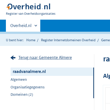
U
Register van Overheidsorganisaties
bent
Primaire
nu
Andere
Overheid.nl
hier:
sites
navigatie
binnen
U bent hier:
Home
Register Internetdomeinen Overheid
Geme
r
Terug naar Gemeente Almere
raadvanalmere.nl
Al
Algemeen
Organisatiegegevens
Domeinen (2)