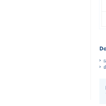
Do
r
d