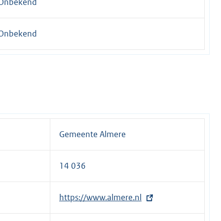
Onbekend
Onbekend
Gemeente Almere
14 036
E
https://www.almere.nl
x