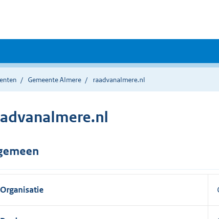
enten
Gemeente Almere
raadvanalmere.nl
aadvanalmere.nl
gemeen
Organisatie