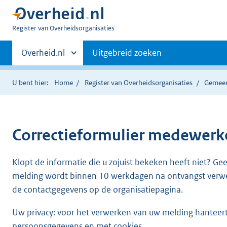
U
Register van Overheidsorganisaties
bent
Primaire
nu
Andere
Overheid.nl
Uitgebreid zoeken
hier:
sites
navigatie
binnen
U bent hier:
Home
Register van Overheidsorganisaties
Gemee
Correctieformulier
medewerke
Klopt de informatie die u zojuist bekeken heeft niet? Ge
melding wordt binnen 10 werkdagen na ontvangst verw
de contactgegevens op de organisatiepagina.
Uw privacy: voor het verwerken van uw melding hanteert 
persoonsgegevens en met cookies.