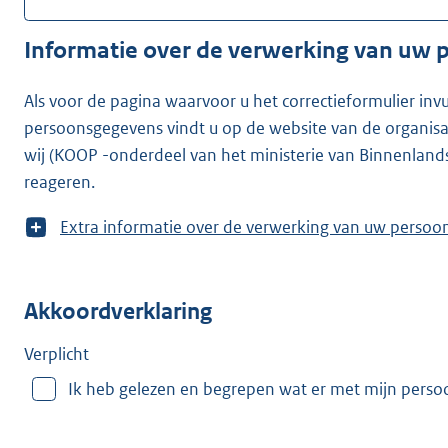
Informatie over de verwerking van uw
Als voor de pagina waarvoor u het correctieformulier inv
persoonsgegevens vindt u op de website van de organisatie waarvoor u he
wij (KOOP -onderdeel van het ministerie van Binnenland
reageren.
T
Extra informatie over de verwerking van uw
o
o
n
Akkoordverklaring
m
e
e
Verplicht
r
Ik heb gelezen en begrepen wat er met mijn pers
v
a
n