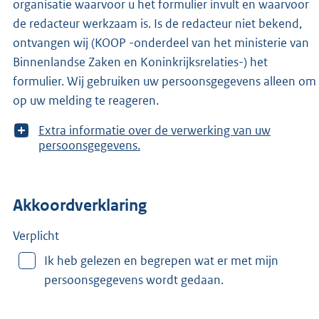
organisatie waarvoor u het formulier invult en waarvoor
de redacteur werkzaam is. Is de redacteur niet bekend,
ontvangen wij (KOOP -onderdeel van het ministerie van
Binnenlandse Zaken en Koninkrijksrelaties-) het
formulier. Wij gebruiken uw persoonsgegevens alleen om
op uw melding te reageren.
T
Extra informatie over de verwerking van uw
o
persoonsgegevens.
o
n
m
Akkoordverklaring
e
e
r
Verplicht
v
Ik heb gelezen en begrepen wat er met mijn
a
persoonsgegevens wordt gedaan.
n
: