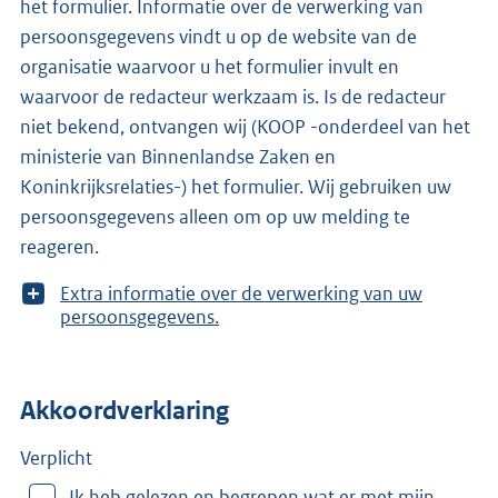
het formulier. Informatie over de verwerking van
persoonsgegevens vindt u op de website van de
organisatie waarvoor u het formulier invult en
waarvoor de redacteur werkzaam is. Is de redacteur
niet bekend, ontvangen wij (KOOP -onderdeel van het
ministerie van Binnenlandse Zaken en
Koninkrijksrelaties-) het formulier. Wij gebruiken uw
persoonsgegevens alleen om op uw melding te
reageren.
T
Extra informatie over de verwerking van uw
o
persoonsgegevens.
o
n
m
Akkoordverklaring
e
e
r
Verplicht
v
Ik heb gelezen en begrepen wat er met mijn