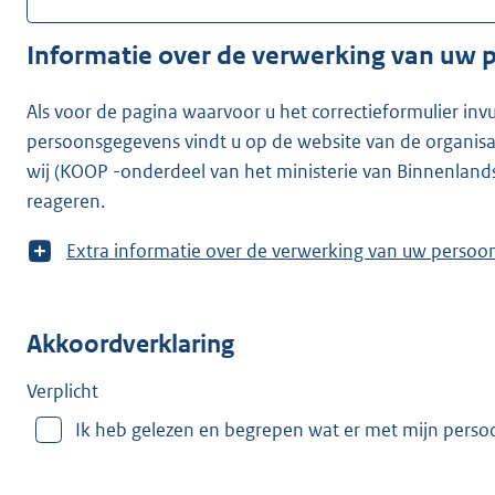
Informatie over de verwerking van uw
Als voor de pagina waarvoor u het correctieformulier inv
persoonsgegevens vindt u op de website van de organisatie waarvoor u he
wij (KOOP -onderdeel van het ministerie van Binnenland
reageren.
T
Extra informatie over de verwerking van uw
o
o
n
Akkoordverklaring
m
e
e
Verplicht
r
Ik heb gelezen en begrepen wat er met mijn pers
v
a
n