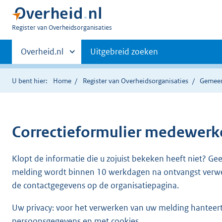
U
Register van Overheidsorganisaties
bent
Primaire
nu
Andere
Overheid.nl
Uitgebreid zoeken
hier:
sites
navigatie
binnen
U bent hier:
Home
Register van Overheidsorganisaties
Gemeen
Correctieformulier
medewerke
Klopt de informatie die u zojuist bekeken heeft niet? Ge
melding wordt binnen 10 werkdagen na ontvangst verw
de contactgegevens op de organisatiepagina.
Uw privacy: voor het verwerken van uw melding hanteert 
persoonsgegevens en met cookies.