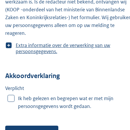
werkzaam is. Is de redacteur niet bekend, ontvangen wij
(KOOP -onderdeel van het ministerie van Binnenlandse
Zaken en Koninkrijksrelaties-) het formulier. Wij gebruike
uw persoonsgegevens alleen om op uw melding te
reageren.
T
Extra informatie over de verwerking van uw
o
persoonsgegevens.
o
n
m
Akkoordverklaring
e
e
r
Verplicht
v
Ik heb gelezen en begrepen wat er met mijn
a
persoonsgegevens wordt gedaan.
n
: