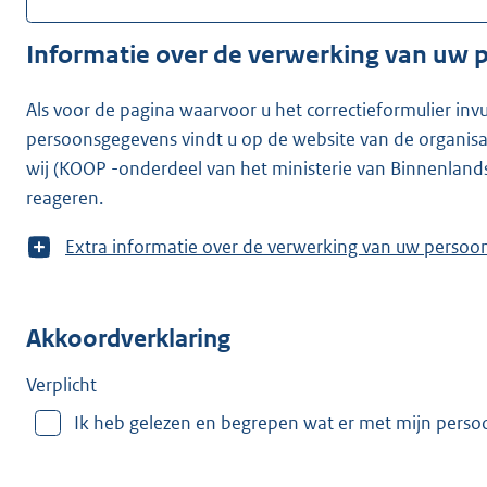
Informatie over de verwerking van uw
Als voor de pagina waarvoor u het correctieformulier inv
persoonsgegevens vindt u op de website van de organisatie waarvoor u he
wij (KOOP -onderdeel van het ministerie van Binnenland
reageren.
T
Extra informatie over de verwerking van uw
o
o
n
Akkoordverklaring
m
e
e
Verplicht
r
Ik heb gelezen en begrepen wat er met mijn pers
v
a
n