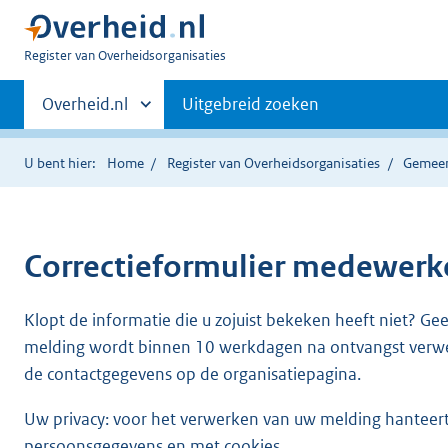
U
Register van Overheidsorganisaties
bent
Primaire
nu
Andere
Overheid.nl
Uitgebreid zoeken
hier:
sites
navigatie
binnen
U bent hier:
Home
Register van Overheidsorganisaties
Gemee
Correctieformulier
medewerke
Klopt de informatie die u zojuist bekeken heeft niet? Ge
melding wordt binnen 10 werkdagen na ontvangst verw
de contactgegevens op de organisatiepagina.
Uw privacy: voor het verwerken van uw melding hanteert 
persoonsgegevens en met cookies.