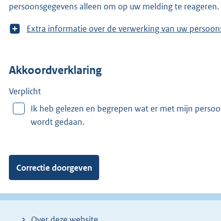
persoonsgegevens alleen om op uw melding te reageren.
T
Extra informatie over de verwerking van uw 
o
o
n
Akkoordverklaring
m
e
e
Verplicht
r
Ik heb gelezen en begrepen wat er met mijn perso
v
wordt gedaan.
a
n
:
Over deze website