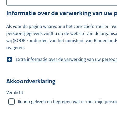
Informatie over de verwerking van uw
Als voor de pagina waarvoor u het correctieformulier inv
persoonsgegevens vindt u op de website van de organisatie waarvoor u he
wij (KOOP -onderdeel van het ministerie van Binnenland
reageren.
T
Extra informatie over de verwerking van uw
o
o
n
Akkoordverklaring
m
e
e
Verplicht
r
Ik heb gelezen en begrepen wat er met mijn pers
v
a
n