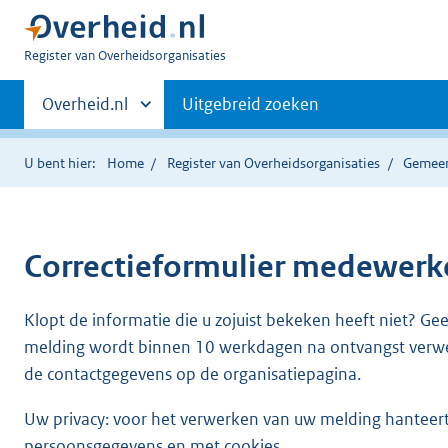
U
Register van Overheidsorganisaties
bent
Primaire
nu
Andere
Overheid.nl
Uitgebreid zoeken
hier:
sites
navigatie
binnen
U bent hier:
Home
Register van Overheidsorganisaties
Gemeen
Correctieformulier
medewerke
Klopt de informatie die u zojuist bekeken heeft niet? Ge
melding wordt binnen 10 werkdagen na ontvangst verw
de contactgegevens op de organisatiepagina.
Uw privacy: voor het verwerken van uw melding hanteert 
persoonsgegevens en met cookies.