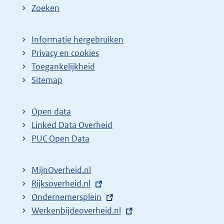
Zoeken
Informatie hergebruiken
Privacy en cookies
Toegankelijkheid
Sitemap
Open data
Linked Data Overheid
PUC Open Data
MijnOverheid.nl
E
Rijksoverheid.nl
x
E
Ondernemersplein
t
x
E
Werkenbijdeoverheid.nl