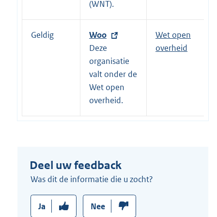
i
(WNT).
n
k
Geldig
E
Woo
Wet open
:
x
Deze
overheid
t
organisatie
e
valt onder de
r
Wet open
n
overheid.
e
l
i
n
Deel uw feedback
k
:
Was dit de informatie die u zocht?
Ja
Nee