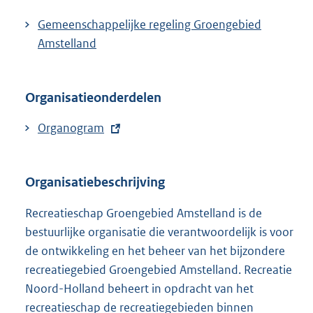
Gemeenschappelijke regeling Groengebied
Amstelland
Organisatieonderdelen
E
Organogram
x
t
Organisatiebeschrijving
e
r
Recreatieschap Groengebied Amstelland is de
n
bestuurlijke organisatie die verantwoordelijk is voor
e
de ontwikkeling en het beheer van het bijzondere
l
recreatiegebied Groengebied Amstelland. Recreatie
i
Noord-Holland beheert in opdracht van het
n
recreatieschap de recreatiegebieden binnen