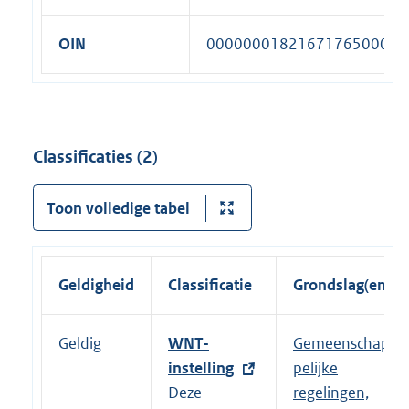
OIN
00000001821671765000
Classificaties (2)
Toon volledige tabel
Geldigheid
Classificatie
Grondslag(en)
Geldig
E
WNT-
Gemeenschap
x
instelling
pelijke
t
Deze
regelingen,