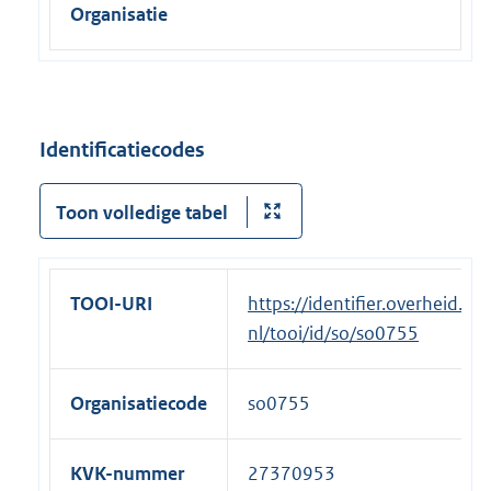
Organisatie
e
l
i
n
k
Identificatiecodes
:
Toon volledige tabel
TOOI-URI
https://identifier.overheid.
nl/tooi/id/so/so0755
Organisatiecode
so0755
KVK-nummer
27370953