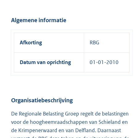
x
t
Algemene informatie
e
r
n
Afkorting
RBG
e
l
Datum van oprichting
01-01-2010
i
n
k
:
Organisatiebeschrijving
De Regionale Belasting Groep regelt de belastingen
voor de hoogheemraadschappen van Schieland en
de Krimpenerwaard en van Delfland. Daarnaast