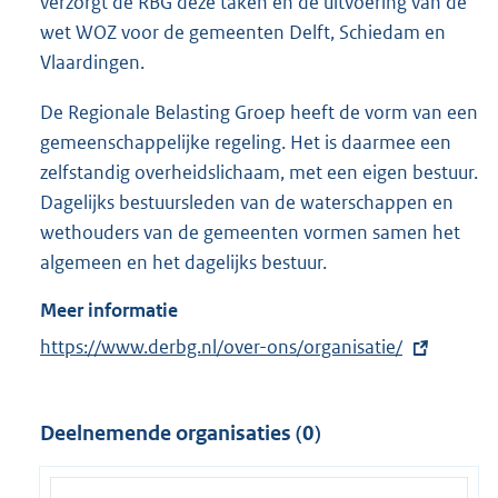
verzorgt de RBG deze taken en de uitvoering van de
wet WOZ voor de gemeenten Delft, Schiedam en
Vlaardingen.
De Regionale Belasting Groep heeft de vorm van een
gemeenschappelijke regeling. Het is daarmee een
zelfstandig overheidslichaam, met een eigen bestuur.
Dagelijks bestuursleden van de waterschappen en
wethouders van de gemeenten vormen samen het
algemeen en het dagelijks bestuur.
Meer informatie
E
https://www.derbg.nl/over-ons/organisatie/
x
t
Deelnemende organisaties (0)
e
r
n