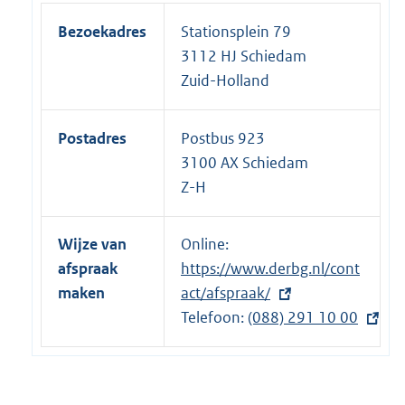
Bezoekadres
Stationsplein 79
3112 HJ Schiedam
Zuid-Holland
Postadres
Postbus 923
3100 AX Schiedam
Z-H
Wijze van
Online:
E
afspraak
https://www.derbg.nl/cont
x
maken
act/afspraak/
t
Telefoon:
e
E
(088) 291 10 00
r
x
n
t
e
e