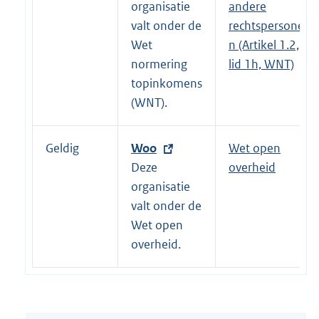
e
organisatie
andere
r
valt onder de
rechtspersone
n
Wet
n (Artikel 1.2,
e
normering
lid 1h, WNT)
l
topinkomens
i
(WNT).
n
k
Geldig
E
Woo
Wet open
:
x
Deze
overheid
t
organisatie
e
valt onder de
r
Wet open
n
overheid.
e
l
i