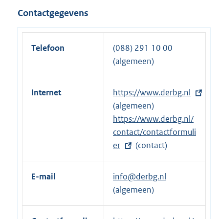
l
r
Contactgegevens
i
n
n
e
k
l
Telefoon
(088) 291 10 00
:
i
(algemeen)
n
k
Internet
E
https://www.derbg.nl
:
x
(algemeen)
t
E
https://www.derbg.nl/
e
x
contact/contactformuli
r
t
er
(contact)
n
e
e
r
E-mail
info@derbg.nl
l
n
(algemeen)
i
e
n
l