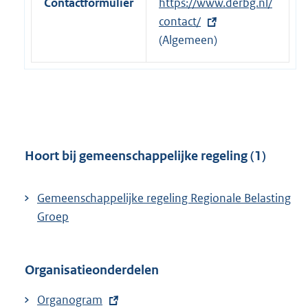
Contactformulier
E
https://www.derbg.nl/
k
i
x
contact/
:
n
t
(Algemeen)
k
e
:
r
n
e
l
i
Hoort bij gemeenschappelijke regeling (1)
n
k
Gemeenschappelijke regeling Regionale Belasting
:
Groep
Organisatieonderdelen
E
Organogram