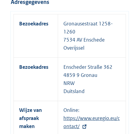
Adresgegevens
Bezoekadres
Gronausestraat 1258-
1260
7534 AV Enschede
Overijssel
Bezoekadres
Enscheder Straße 362
4859 9 Gronau
NRW
Duitsland
Wijze van
Online:
E
afspraak
https://www.euregio.eu/c
x
maken
ontact/
t