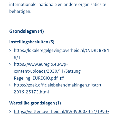
internationale, nationale en andere organisaties te
behartigen.
Grondslagen (4)
Instellingsbesluiten (3)
https://lokaleregelgeving.overheid.nl/CVDR38284
9/1
E
https://www.euregio.eu/wp-
x
content/uploads/2020/11/Satzung-
t
Regeling_EUREGIO.pdf
e
https://zoek.officielebekendmakingen.nl/stcrt-
r
2016-23172.html
n
Wettelijke grondslagen (1)
e
https://wetten.overheid.nl/BWBV0002367/1993-
l