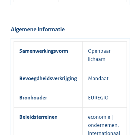
e
r
n
e
Algemene informatie
l
i
n
Samenwerkingsvorm
Openbaar
k
lichaam
:
Bevoegdheidsverkrijging
Mandaat
Bronhouder
EUREGIO
Beleidsterreinen
economie |
ondernemen,
internationaal