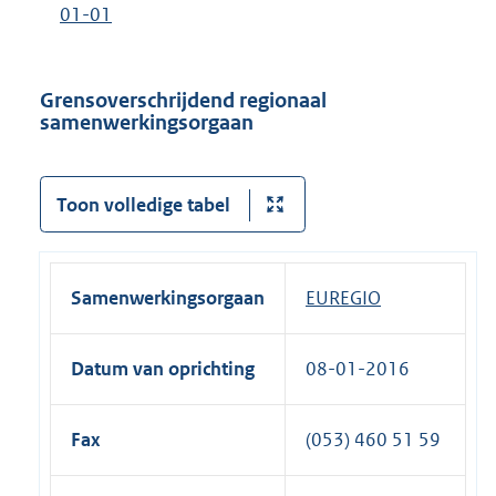
01-01
i
n
k
Grensoverschrijdend regionaal
:
samenwerkingsorgaan
Toon volledige tabel
Samenwerkingsorgaan
EUREGIO
Datum van oprichting
08-01-2016
Fax
(053) 460 51 59