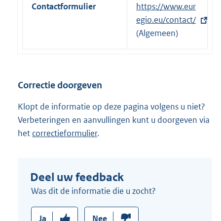
Contactformulier
E
https://www.eur
x
egio.eu/contact/
t
(Algemeen)
e
r
n
Correctie doorgeven
e
l
Klopt de informatie op deze pagina volgens u niet?
i
Verbeteringen en aanvullingen kunt u doorgeven via
n
het
correctieformulier
.
k
:
Deel uw feedback
Was dit de informatie die u zocht?
Ja
Nee