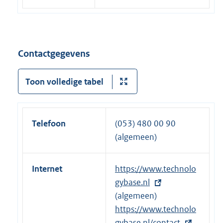
t
e
r
n
Contactgegevens
e
l
Toon volledige tabel
i
n
k
Telefoon
(053) 480 00 90
:
(algemeen)
Internet
E
https://www.technolo
x
gybase.nl
t
(algemeen)
e
E
https://www.technolo
r
x
gybase.nl/contact