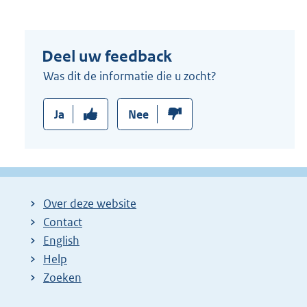
l
i
n
Deel uw feedback
k
:
Was dit de informatie die u zocht?
Ja
Nee
Over deze website
Contact
English
Help
Zoeken