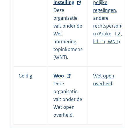
x
instelling
pelijke
t
Deze
regelingen,
e
organisatie
andere
r
valt onder de
rechtspersone
n
Wet
n (Artikel 1.2,
e
normering
lid 1h, WNT)
l
topinkomens
i
(WNT).
n
k
Geldig
E
Woo
Wet open
:
x
Deze
overheid
t
organisatie
e
valt onder de
r
Wet open
n
overheid.
e