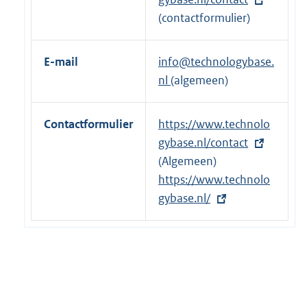
n
t
(contactformulier)
e
e
l
r
E-mail
info@technologybase.
i
n
nl
(algemeen)
n
e
k
l
Contactformulier
E
https://www.technolo
:
i
x
gybase.nl/contact
n
t
(Algemeen)
k
e
E
https://www.technolo
:
r
x
gybase.nl/
n
t
e
e
l
r
i
n
n
e