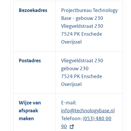
Bezoekadres
Projectbureau Technology
Base - gebouw 230
Vliegveldstraat 230
7524 PK Enschede
Overijssel
Postadres
Vliegveldstraat 230
gebouw 230
7524 PK Enschede
Overijssel
Wijze van
E-mail:
afspraak
info@technologybase.nl
maken
Telefoon:
E
(053) 480 00
90
x