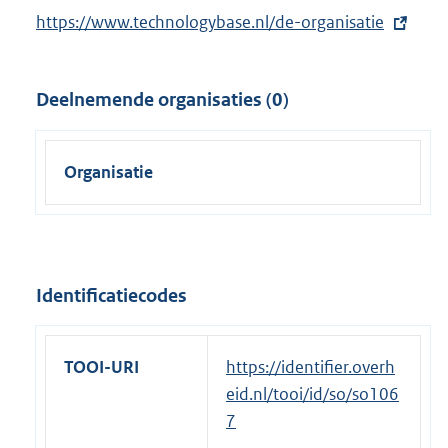
k
E
https://www.technologybase.nl/de-organisatie
:
x
t
Deelnemende organisaties (0)
e
r
n
Organisatie
e
l
i
n
k
Identificatiecodes
:
TOOI-URI
https://identifier.overh
eid.nl/tooi/id/so/so106
7