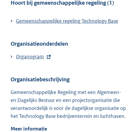
k
l
Hoort bij gemeenschappelijke regeling (1)
:
i
n
Gemeenschappelijke regeling Technology Base
k
:
Organisatieonderdelen
E
Organogram
x
t
Organisatiebeschrijving
e
r
Gemeenschappelijke Regeling met een Algemeen-
n
en Dagelijks Bestuur en een projectorganisatie die
e
verantwoordelijk is voor de dagelijkse organisatie op
l
het Technology Base bedrijventerrein en luchthaven.
i
n
Meer informatie