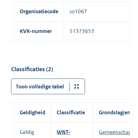
Organisatiecode
so1067
KVK-nummer
51373653
Classificaties (2)
Toon volledige tabel
Geldigheid
Classificatie
Grondslag(en)
Geldig
E
WNT-
Gemeenschap