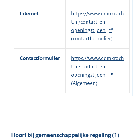
Internet
E
https://www.eemkrach
x
t.nl/contact-en-
t
openingstijden
e
(contactformulier)
r
n
Contactformulier
E
https://www.eemkrach
e
x
t.nl/contact-en-
l
t
openingstijden
i
e
(Algemeen)
n
r
k
n
:
e
l
i
n
Hoort bij gemeenschappelijke regeling (1)