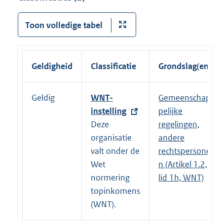
Toon volledige tabel
Geldigheid
Classificatie
Grondslag(en)
Geldig
E
WNT-
Gemeenschap
x
instelling
pelijke
t
Deze
regelingen,
e
organisatie
andere
r
valt onder de
rechtspersone
n
Wet
n (Artikel 1.2,
e
normering
lid 1h, WNT)
l
topinkomens
i
(WNT).
n