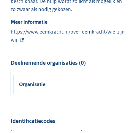
beschikbaar. De hulp wordt zo licht als mogelijk en
zo zwaar als nodig gekozen.
Meer informatie
E
https://www.eemkracht.nl/over-eemkracht/wie-zijn-
x
wij
t
e
Deelnemende organisaties (0)
r
n
e
Organisatie
l
i
n
k
:
Identificatiecodes