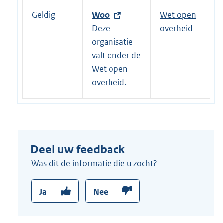
k
Geldig
E
Woo
Wet open
:
x
Deze
overheid
t
organisatie
e
valt onder de
r
Wet open
n
overheid.
e
l
i
n
Deel uw feedback
k
:
Was dit de informatie die u zocht?
Ja
Nee