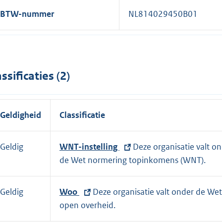
BTW-nummer
NL814029450B01
assificaties (2)
Geldigheid
Classificatie
Geldig
E
WNT-instelling
Deze organisatie valt o
x
de Wet normering topinkomens (WNT).
t
e
Geldig
E
Woo
Deze organisatie valt onder de Wet
r
x
open overheid.
n
t