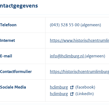
ntactgegevens
Telefoon
(043) 328 55 00 (algemeen)
Internet
E
https://www.historischcentrumli
x
t
E-mail
info@hclimburg.nl
(algemeen)
e
r
Contactformulier
E
https://historischcentrumlimbur
n
x
e
t
l
Sociale Media
E
hclimburg
(Facebook)
e
i
x
E
hclimburg
(LinkedIn)
r
n
t
x
n
k
e
t