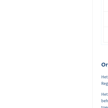
e
l
i
n
k
:
Or
Het
Reg
Het
beh
toe