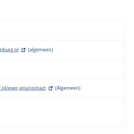
r
n
e
l
i
n
mburg.nl
(algemeen)
k
:
g.nl/over-ons/contact
(Algemeen)