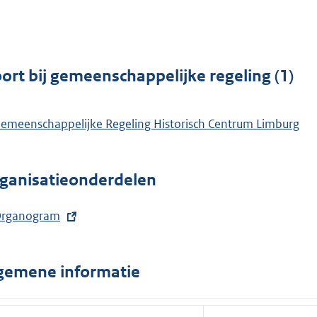
e
:
r
e
l
n
r
i
e
n
n
l
e
ort bij gemeenschappelijke regeling (1)
k
i
l
:
n
i
emeenschappelijke Regeling Historisch Centrum Limburg
k
n
:
k
:
ganisatieonderdelen
rganogram
gemene informatie