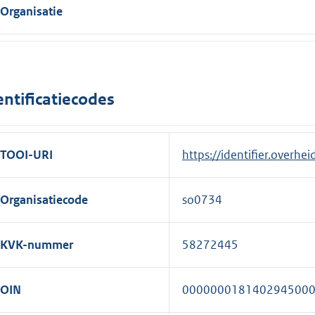
Organisatie
entificatiecodes
TOOI-URI
https://identifier.overhe
Organisatiecode
so0734
KVK-nummer
58272445
OIN
000000018140294500