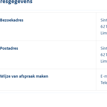
resgegevens
Bezoekadres
Sin
621
Lim
Postadres
Sin
621
Lim
Wijze van afspraak maken
E-m
Tel