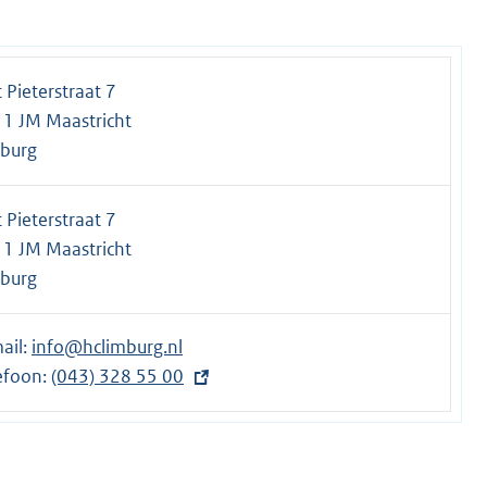
t Pieterstraat 7
1 JM Maastricht
burg
t Pieterstraat 7
1 JM Maastricht
burg
ail:
info@hclimburg.nl
efoon:
E
(043) 328 55 00
x
t
e