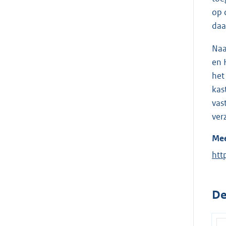
op 
daa
Naa
en 
het
kas
vas
ver
Mee
E
htt
x
t
De
e
r
n