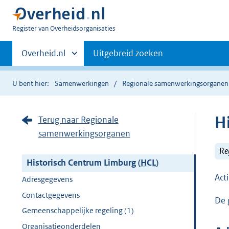
U
Register van Overheidsorganisaties
bent
Primaire
nu
Andere
Overheid.nl
Uitgebreid zoeken
hier:
sites
navigatie
binnen
U bent hier:
Samenwerkingen
Regionale samenwerkingsorganen
H
Terug naar Regionale
samenwerkingsorganen
Re
Historisch Centrum Limburg (
HCL
)
Act
Adresgegevens
Contactgegevens
De 
Gemeenschappelijke regeling (1)
Organisatieonderdelen