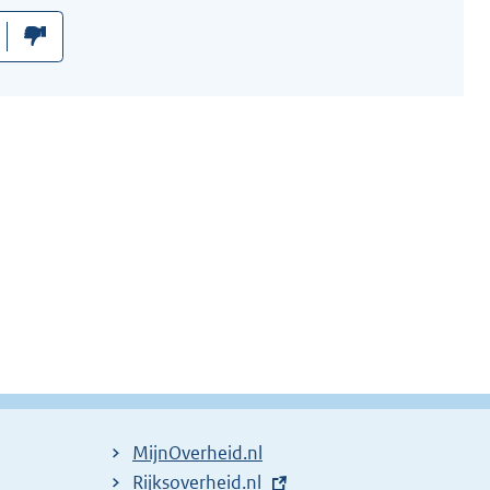
MijnOverheid.nl
E
Rijksoverheid.nl