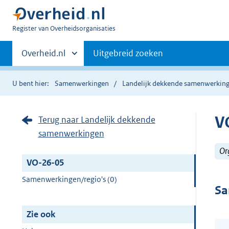
U
Register van Overheidsorganisaties
bent
Primaire
nu
Andere
Overheid.nl
Uitgebreid zoeken
hier:
sites
navigatie
binnen
U bent hier:
Samenwerkingen
Landelijk dekkende samenwerkin
V
Terug naar Landelijk dekkende
samenwerkingen
Or
VO-26-05
Samenwerkingen/regio's (0)
Sa
Zie ook