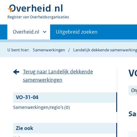
U
Register van Overheidsorganisaties
bent
Primaire
nu
Andere
Overheid.nl
Uitgebreid zoeken
hier:
sites
navigatie
binnen
U bent hier:
Samenwerkingen
Landelijk dekkende samenwerkin
V
Terug naar Landelijk dekkende
samenwerkingen
Or
VO-31-04
Samenwerkingen/regio's (0)
Sa
Zie ook