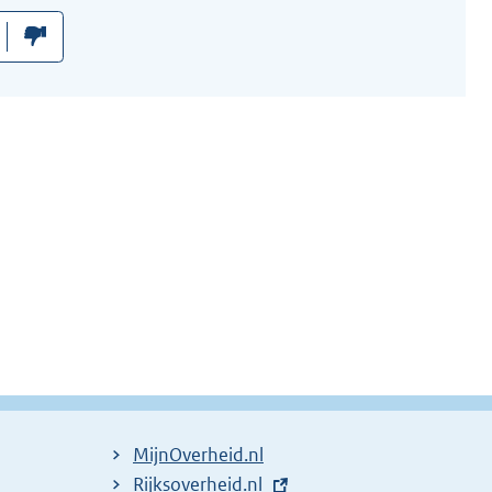
MijnOverheid.nl
E
Rijksoverheid.nl