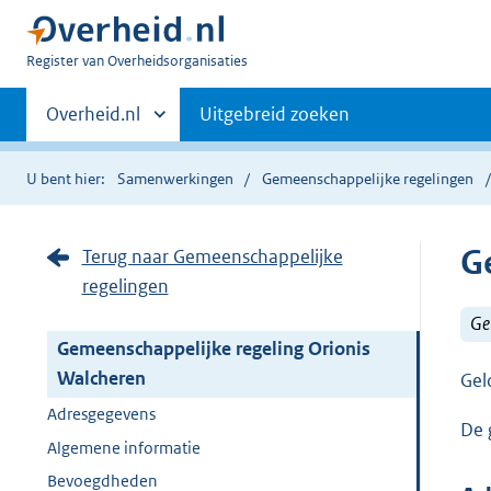
U
Register van Overheidsorganisaties
bent
Primaire
nu
Andere
Overheid.nl
Uitgebreid zoeken
hier:
sites
navigatie
binnen
U bent hier:
Samenwerkingen
Gemeenschappelijke regelingen
G
Terug naar Gemeenschappelijke
regelingen
Ge
Gemeenschappelijke regeling Orionis
Walcheren
Gel
Adresgegevens
De 
Algemene informatie
Bevoegdheden