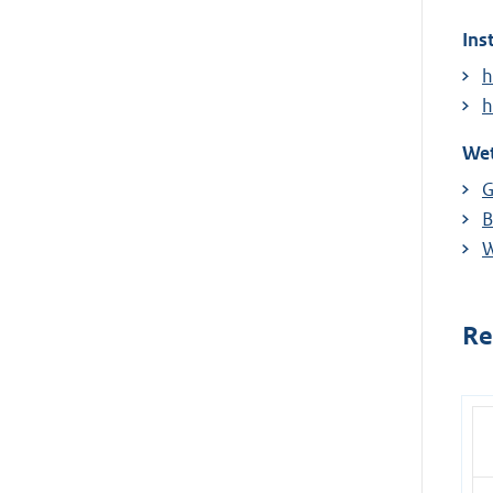
Ins
h
h
Wet
G
B
W
Re