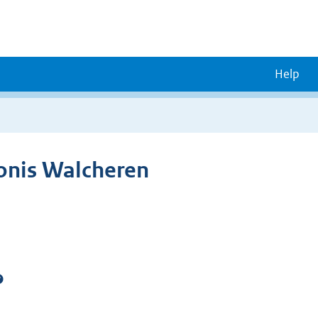
Help
onis Walcheren